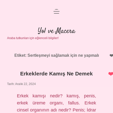
menüyü
Anasayfa
aç
Gizlilik Politikası
Yol ve Macera
Araba tutkunları için eğlenceli bilgiler!
Yasal Uyarı
Hakkımızda
Etiket:
Sertleşmeyi sağlamak için ne yapmalı
Erkeklerde Kamış Ne Demek
Tarih: Aralık 22, 2024
Erkek kamışı nedir? kamış, penis,
erkek üreme organı, fallus. Erkek
cinsel organının adı nedir? Penis; İdrar