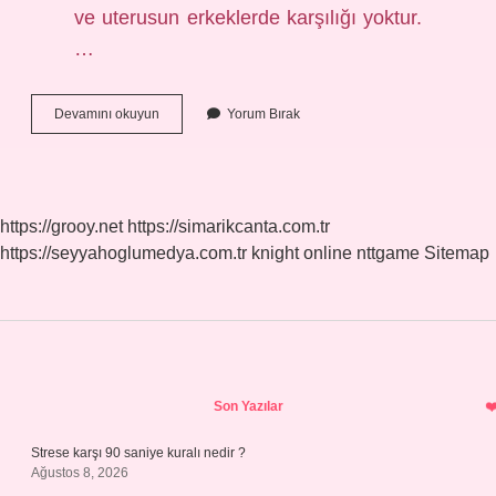
ve uterusun erkeklerde karşılığı yoktur.
…
Erkeklerde
Devamını okuyun
Yorum Bırak
Kamış
Ne
Demek
https://grooy.net
https://simarikcanta.com.tr
https://seyyahoglumedya.com.tr
knight online
nttgame
Sitemap
Sidebar
Son Yazılar
Strese karşı 90 saniye kuralı nedir ?
Ağustos 8, 2026