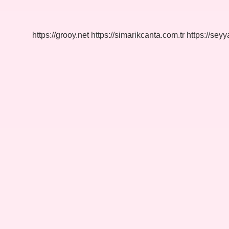
Kimdir
https://grooy.net
https://simarikcanta.com.tr
https://sey