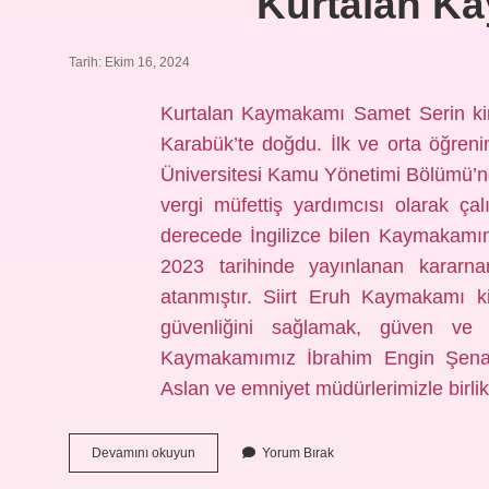
Kurtalan K
Tarih: Ekim 16, 2024
Kurtalan Kaymakamı Samet Serin k
Karabük’te doğdu. İlk ve orta öğren
Üniversitesi Kamu Yönetimi Bölümü’n
vergi müfettiş yardımcısı olarak ça
derecede İngilizce bilen Kaymakamım
2023 tarihinde yayınlanan kararn
atanmıştır. Siirt Eruh Kaymakamı 
güvenliğini sağlamak, güven ve
Kaymakamımız İbrahim Engin Şena
Aslan ve emniyet müdürlerimizle birl
Kurtalan
Devamını okuyun
Yorum Bırak
Kaymakamı