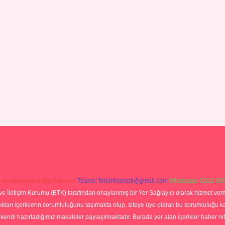
:
backlinkpaneli@gmail.com
Teams:
forumhizmeti@gmail.com
Whatsapp: 0262 606
ve İletişim Kurumu (BTK) tarafından onaylanmış bir Yer Sağlayıcı olarak hizmet verm
rı içeriklerin sorumluluğunu taşımakta olup, siteye üye olarak bu sorumluluğu kabul
a kendi hazırladığımız makaleler paylaşılmaktadır. Burada yer alan içerikler haber 