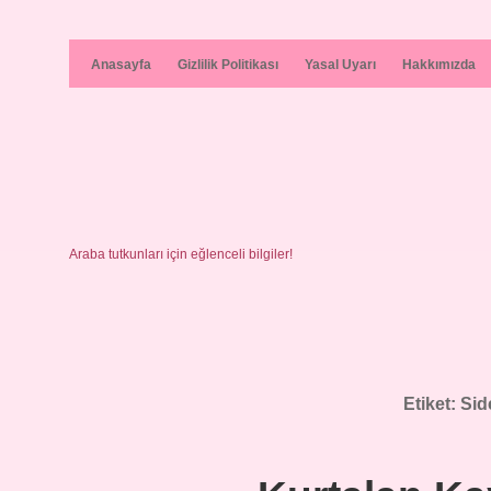
Anasayfa
Gizlilik Politikası
Yasal Uyarı
Hakkımızda
Araba tutkunları için eğlenceli bilgiler!
Etiket:
Sid