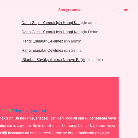
Son yorumlar
Daha Güçlü Yumruk Için Hangi Kas
için
admin
Daha Güçlü Yumruk Için Hangi Kas
için
Defne
Hangi Esmalar Çekilmez
için
admin
Hangi Esmalar Çekilmez
için
Selma
İStanbul Büyükçekmece Nereye Bağlı
için
admin
 0 726
Telegram: @karabul
ektedir. Bu nedenle, sitedeki içerikleri proaktif olarak denetleme veya
 etmiş sayılırlar. Bu internet sitesi, herhangi bir marka, kurum veya
niteliği taşımamakta olup, gerçek kurum ve kişiler hakkında paylaşım