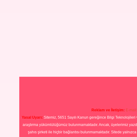
Reklam ve İletişim:
E-mail
Yasal Uyarı:
Sitemiz, 5651 Sayılı Kanun gereğince Bilgi Teknolojileri 
araştırma yükümlülüğümüz bulunmamaktadır. Ancak, üyelerimiz yazdıkla
şahıs şirketi ile hiçbir bağlantısı bulunmamaktadır. Sitede yalnızc