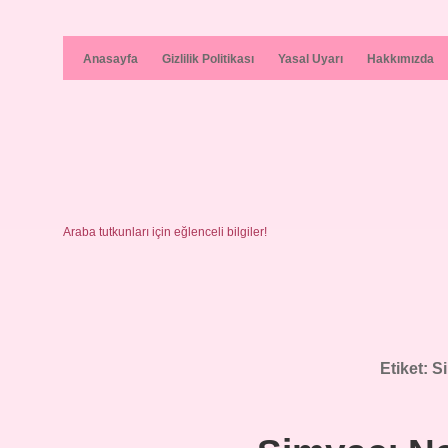
Anasayfa
Gizlilik Politikası
Yasal Uyarı
Hakkımızda
Araba tutkunları için eğlenceli bilgiler!
Etiket:
Si