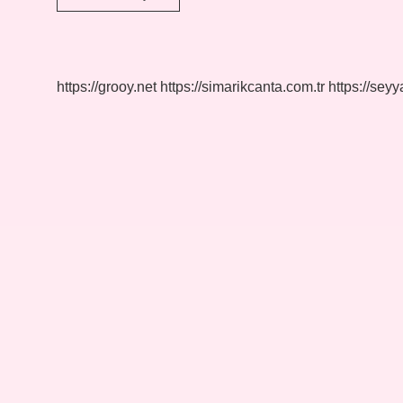
Nedir
Kime
Denir
https://grooy.net
https://simarikcanta.com.tr
https://sey