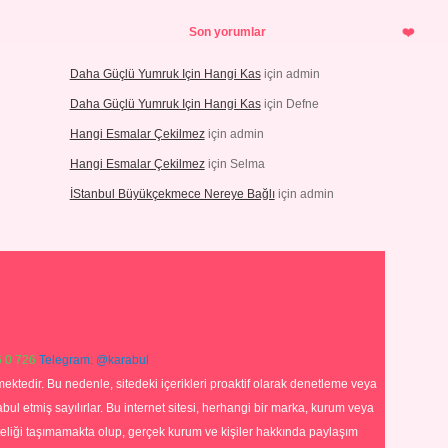
Son yorumlar
Daha Güçlü Yumruk Için Hangi Kas
için
admin
Daha Güçlü Yumruk Için Hangi Kas
için
Defne
Hangi Esmalar Çekilmez
için
admin
Hangi Esmalar Çekilmez
için
Selma
İStanbul Büyükçekmece Nereye Bağlı
için
admin
 0 726
Telegram: @karabul
ektedir. Bu nedenle, sitedeki içerikleri proaktif olarak denetleme veya
 etmiş sayılırlar. Bu internet sitesi, herhangi bir marka, kurum veya
niteliği taşımamakta olup, gerçek kurum ve kişiler hakkında paylaşım