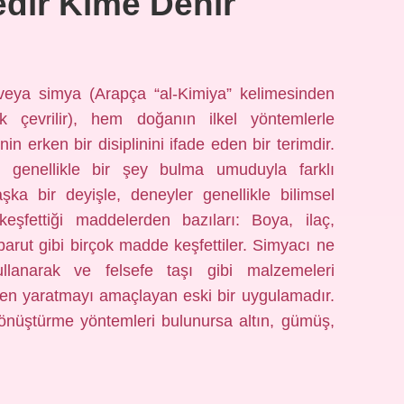
dir Kime Denir
eya simya (Arapça “al-Kimiya” kelimesinden
ak çevrilir), hem doğanın ilkel yöntemlerle
 erken bir disiplinini ifade eden bir terimdir.
 genellikle bir şey bulma umuduyla farklı
aşka bir deyişle, deneyler genellikle bilimsel
eşfettiği maddelerden bazıları: Boya, ilaç,
rut gibi birçok madde keşfettiler. Simyacı ne
llanarak ve felsefe taşı gibi malzemeleri
den yaratmayı amaçlayan eski bir uygulamadır.
önüştürme yöntemleri bulunursa altın, gümüş,