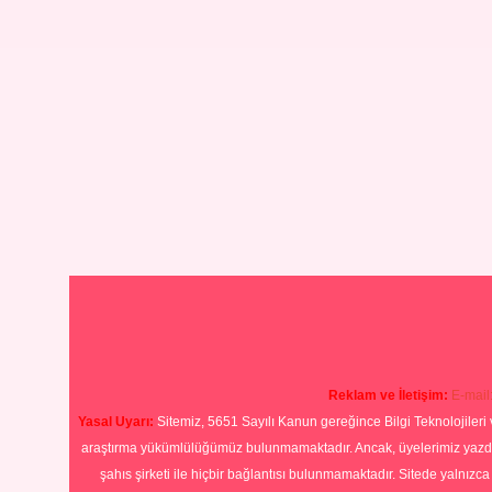
Reklam ve İletişim:
E-mail
Yasal Uyarı:
Sitemiz, 5651 Sayılı Kanun gereğince Bilgi Teknolojileri 
araştırma yükümlülüğümüz bulunmamaktadır. Ancak, üyelerimiz yazdıkla
şahıs şirketi ile hiçbir bağlantısı bulunmamaktadır. Sitede yalnızc