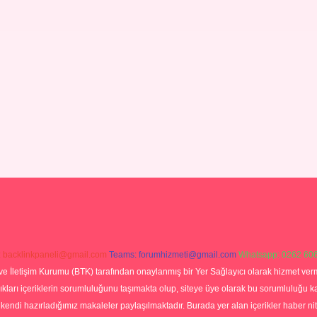
:
backlinkpaneli@gmail.com
Teams:
forumhizmeti@gmail.com
Whatsapp: 0262 606
ve İletişim Kurumu (BTK) tarafından onaylanmış bir Yer Sağlayıcı olarak hizmet verm
rı içeriklerin sorumluluğunu taşımakta olup, siteye üye olarak bu sorumluluğu kabul
a kendi hazırladığımız makaleler paylaşılmaktadır. Burada yer alan içerikler haber 