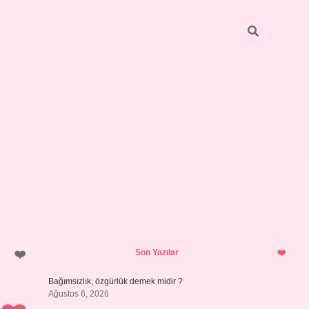
Sidebar
betci
bonus veren bahis siteleri
ilbet
Son Yazılar
Bağımsızlık, özgürlük demek midir ?
Ağustos 6, 2026