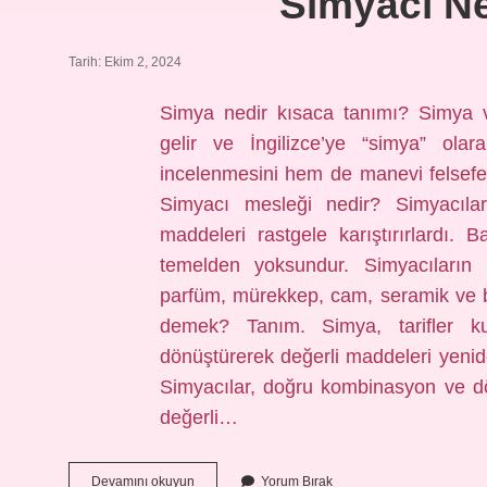
Simyacı Ne
Tarih: Ekim 2, 2024
Simya nedir kısaca tanımı? Simya v
gelir ve İngilizce’ye “simya” olar
incelenmesini hem de manevi felsefenin
Simyacı mesleği nedir? Simyacılar
maddeleri rastgele karıştırırlardı. B
temelden yoksundur. Simyacıların k
parfüm, mürekkep, cam, seramik ve ba
demek? Tanım. Simya, tarifler ku
dönüştürerek değerli maddeleri yeni
Simyacılar, doğru kombinasyon ve d
değerli…
Simyacı
Devamını okuyun
Yorum Bırak