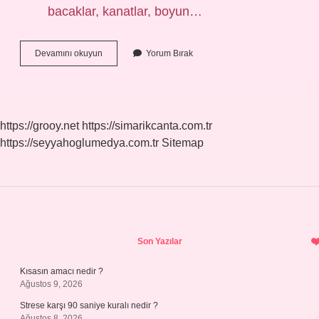
bacaklar, kanatlar, boyun…
Tavuğun
Devamını okuyun
Yorum Bırak
Içinde
Neler
Bulunur
https://grooy.net
https://simarikcanta.com.tr
https://seyyahoglumedya.com.tr
Sitemap
Sidebar
Son Yazılar
Kısasın amacı nedir ?
Ağustos 9, 2026
Strese karşı 90 saniye kuralı nedir ?
Ağustos 8, 2026