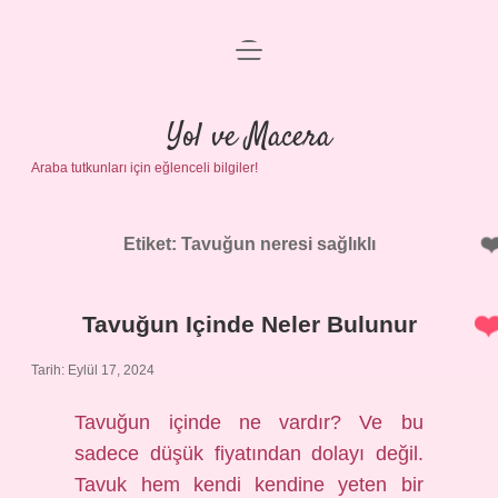
menüyü
Anasayfa
aç
Gizlilik Politikası
Yol ve Macera
Araba tutkunları için eğlenceli bilgiler!
Yasal Uyarı
Hakkımızda
Etiket:
Tavuğun neresi sağlıklı
Tavuğun Içinde Neler Bulunur
Tarih: Eylül 17, 2024
Tavuğun içinde ne vardır? Ve bu
sadece düşük fiyatından dolayı değil.
Tavuk hem kendi kendine yeten bir