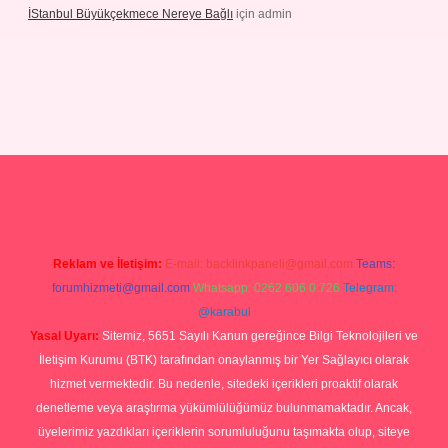
İStanbul Büyükçekmece Nereye Bağlı
için
admin
llendi
betexper.xyz
hiltonbet yeni giriş
Reklam ve İletişim:
E-mail:
backlinkpaneli@gmail.com
Teams:
forumhizmeti@gmail.com
Whatsapp: 0262 606 0 726
Telegram:
@karabul
Yasal Uyarı:
Sitemiz, 5651 Sayılı Kanun gereğince Bilgi Teknolojileri ve
İletişim Kurumu (BTK) tarafından onaylanmış bir Yer Sağlayıcı olarak
hizmet vermektedir. Bu nedenle, sitedeki içerikleri proaktif olarak
denetleme veya araştırma yükümlülüğümüz bulunmamaktadır. Ancak,
üyelerimiz yazdıkları içeriklerin sorumluluğunu taşımakta olup, siteye