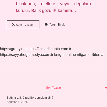
binalarına, otellere veya depolara
kurulur. Balık gözü IP kamera,…
Balık
Devamını okuyun
Yorum Bırak
Gözü
Nerede
Kullanılır
https://grooy.net
https://simarikcanta.com.tr
https://seyyahoglumedya.com.tr
knight online
nttgame
Sitemap
Sidebar
Son Yazılar
Bağımsızlık, özgürlük demek midir ?
Ağustos 6, 2026