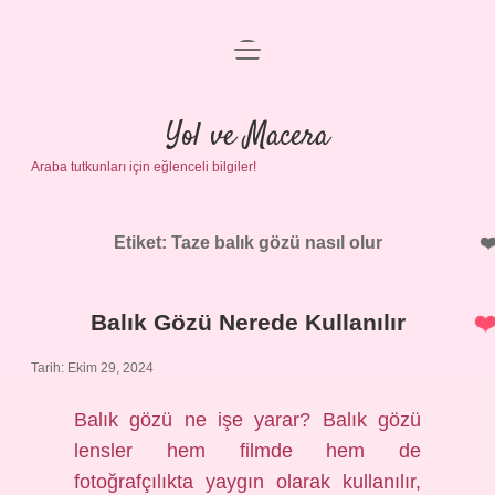
menüyü
Anasayfa
aç
Gizlilik Politikası
Yol ve Macera
Araba tutkunları için eğlenceli bilgiler!
Yasal Uyarı
Hakkımızda
Etiket:
Taze balık gözü nasıl olur
Balık Gözü Nerede Kullanılır
Tarih: Ekim 29, 2024
Balık gözü ne işe yarar? Balık gözü
lensler hem filmde hem de
fotoğrafçılıkta yaygın olarak kullanılır,