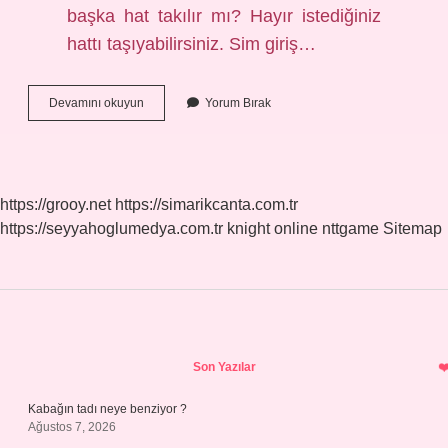
başka hat takılır mı? Hayır istediğiniz
hattı taşıyabilirsiniz. Sim giriş…
Vergisiz
Devamını okuyun
Yorum Bırak
Telefon
Kaç
Yıl
Satılamaz
https://grooy.net
https://simarikcanta.com.tr
https://seyyahoglumedya.com.tr
knight online
nttgame
Sitemap
Sidebar
Son Yazılar
Kabağın tadı neye benziyor ?
Ağustos 7, 2026