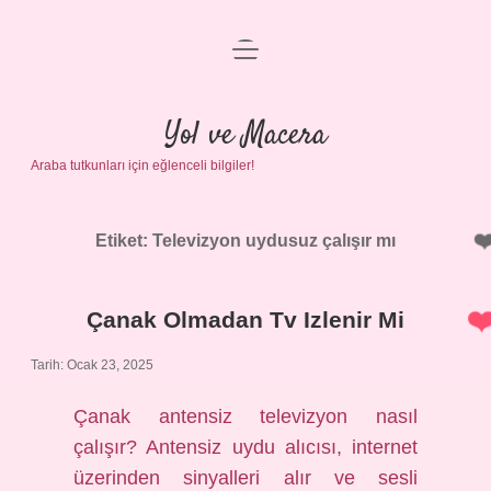
menüyü
Anasayfa
aç
Gizlilik Politikası
Yol ve Macera
Araba tutkunları için eğlenceli bilgiler!
Yasal Uyarı
Hakkımızda
Etiket:
Televizyon uydusuz çalışır mı
Çanak Olmadan Tv Izlenir Mi
Tarih: Ocak 23, 2025
Çanak antensiz televizyon nasıl
çalışır? Antensiz uydu alıcısı, internet
üzerinden sinyalleri alır ve sesli