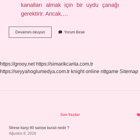
kanalları almak için bir uydu çanağı
gerektirir. Ancak,…
Çanak
Devamını okuyun
Yorum Bırak
Olmadan
Tv
Izlenir
Mi
https://grooy.net
https://simarikcanta.com.tr
https://seyyahoglumedya.com.tr
knight online
nttgame
Sitemap
Sidebar
Son Yazılar
Strese karşı 90 saniye kuralı nedir ?
Ağustos 8, 2026