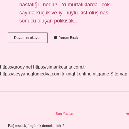
hastalığı nedir? Yumurtalıklarda çok
sayıda küçük ve iyi huylu kist oluşması
sonucu oluşan polikistik…
Çocuklarda
Devamını okuyun
Yorum Bırak
Pika
Neden
Olur
https://grooy.net
https://simarikcanta.com.tr
https://seyyahoglumedya.com.tr
knight online
nttgame
Sitemap
Sidebar
Son Yazılar
Bağımsızlık, özgürlük demek midir ?