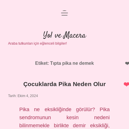
menüyü
Anasayfa
aç
Gizlilik Politikası
Yol ve Macera
Araba tutkunları için eğlenceli bilgiler!
Yasal Uyarı
Hakkımızda
Etiket:
Tıpta pika ne demek
Çocuklarda Pika Neden Olur
Tarih: Ekim 4, 2024
Pika ne eksikliğinde görülür? Pika
sendromunun kesin nedeni
bilinmemekle birlikte demir eksikliği,