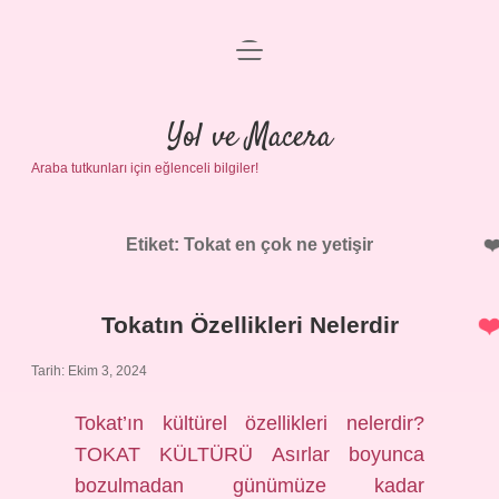
menüyü
Anasayfa
aç
Gizlilik Politikası
Yol ve Macera
Araba tutkunları için eğlenceli bilgiler!
Yasal Uyarı
Hakkımızda
Etiket:
Tokat en çok ne yetişir
Tokatın Özellikleri Nelerdir
Tarih: Ekim 3, 2024
Tokat’ın kültürel özellikleri nelerdir?
TOKAT KÜLTÜRÜ Asırlar boyunca
bozulmadan günümüze kadar