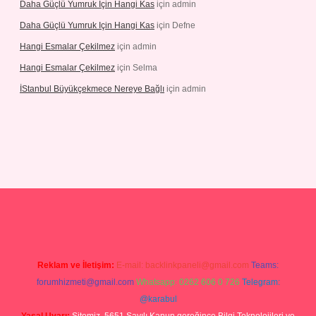
Daha Güçlü Yumruk Için Hangi Kas
için
admin
Daha Güçlü Yumruk Için Hangi Kas
için
Defne
Hangi Esmalar Çekilmez
için
admin
Hangi Esmalar Çekilmez
için
Selma
İStanbul Büyükçekmece Nereye Bağlı
için
admin
leri
ilbet casino
ilbet yeni giriş
Betexper giriş adresi güncellendi
b
Reklam ve İletişim:
E-mail:
backlinkpaneli@gmail.com
Teams:
forumhizmeti@gmail.com
Whatsapp: 0262 606 0 726
Telegram:
@karabul