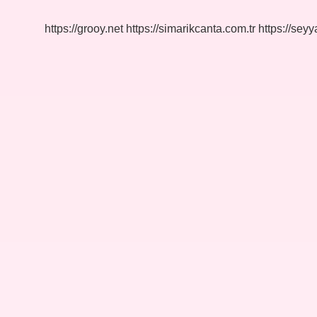
Tl
https://grooy.net
https://simarikcanta.com.tr
https://sey