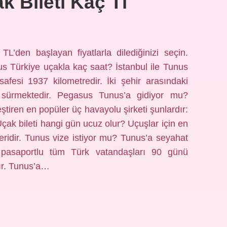
 Bileti Kaç Tl
TL’den başlayan fiyatlarla dilediğinizi seçin.
s Türkiye uçakla kaç saat? İstanbul ile Tunus
fesi 1937 kilometredir. İki şehir arasındaki
sürmektedir. Pegasus Tunus’a gidiyor mu?
tiren en popüler üç havayolu şirketi şunlardır:
çak bileti hangi gün ucuz olur? Uçuşlar için en
ridir. Tunus vize istiyor mu? Tunus’a seyahat
 pasaportlu tüm Türk vatandaşları 90 günü
ır. Tunus’a…