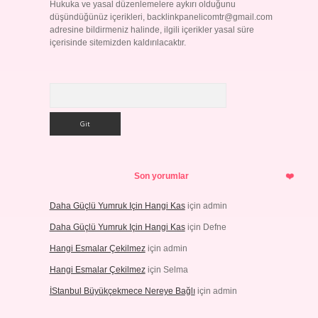
Hukuka ve yasal düzenlemelere aykırı olduğunu
düşündüğünüz içerikleri,
backlinkpanelicomtr@gmail.com
adresine bildirmeniz halinde, ilgili içerikler yasal süre
içerisinde sitemizden kaldırılacaktır.
Arama
Son yorumlar
Daha Güçlü Yumruk Için Hangi Kas
için
admin
Daha Güçlü Yumruk Için Hangi Kas
için
Defne
Hangi Esmalar Çekilmez
için
admin
Hangi Esmalar Çekilmez
için
Selma
İStanbul Büyükçekmece Nereye Bağlı
için
admin