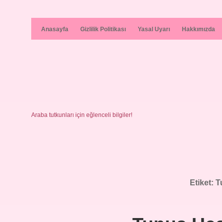
Anasayfa
Gizlilik Politikası
Yasal Uyarı
Hakkımızda
Araba tutkunları için eğlenceli bilgiler!
Etiket:
T