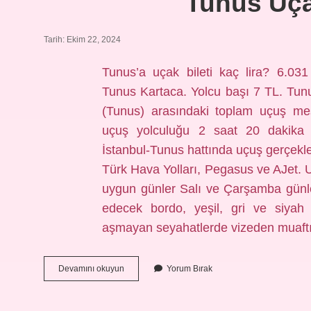
Tunus Uçak
Tarih: Ekim 22, 2024
Tunus’a uçak bileti kaç lira? 6.031 
Tunus Kartaca. Yolcu başı 7 TL. Tunu
(Tunus) arasındaki toplam uçuş mesa
uçuş yolculuğu 2 saat 20 dakika 
İstanbul-Tunus hattında uçuş gerçekleş
Türk Hava Yolları, Pegasus ve AJet. U
uygun günler Salı ve Çarşamba günle
edecek bordo, yeşil, gri ve siyah
aşmayan seyahatlerde vizeden muaft
Tunus
Devamını okuyun
Yorum Bırak
Uçak
Bileti
Kaç