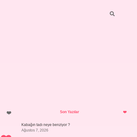
Sidebar
betci
bonus veren bahis siteleri
ilbet 
Son Yazılar
Kabağın tadı neye benziyor ?
Ağustos 7, 2026