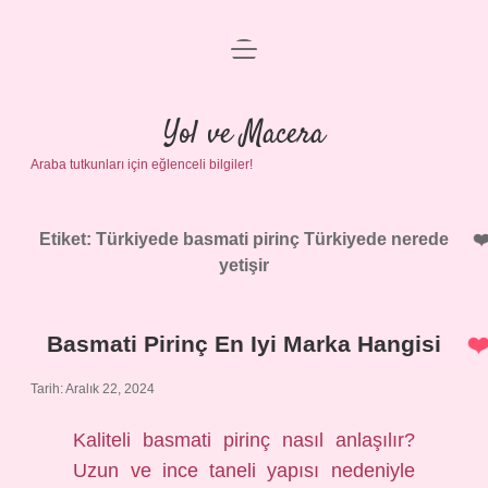
menüyü
Anasayfa
aç
Gizlilik Politikası
Yol ve Macera
Araba tutkunları için eğlenceli bilgiler!
Yasal Uyarı
Hakkımızda
Etiket:
Türkiyede basmati pirinç Türkiyede nerede
yetişir
Basmati Pirinç En Iyi Marka Hangisi
Tarih: Aralık 22, 2024
Kaliteli basmati pirinç nasıl anlaşılır?
Uzun ve ince taneli yapısı nedeniyle