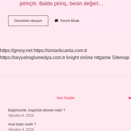
pirinçtir. Baldo pirinç, besin değeri…
Basmati
Devamını okuyun
Yorum Bırak
Pirinç
En
Iyi
Marka
Hangisi
https://grooy.net
https://simarikcanta.com.tr
https://seyyahoglumedya.com.tr
knight online
nttgame
Sitemap
Sidebar
Son Yazılar
Bağımsızlık, özgürlük demek midir ?
Ağustos 6, 2026
Aval tutarı nedir ?
Ağustos 4, 2026