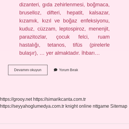
dizanteri, gıda zehirlenmesi, boğmaca,
bruselloz, difteri, hepatit, kalsazar,
kızamık, kızıl ve boğaz enfeksiyonu,
kuduz, cüzzam, leptospiroz, menenjit,
parazitozlar, çocuk felci, ruam
hastalığı, tetanos, tifüs (pirelerle
bulaşır), … yer almaktadır. İhbarı…
Lyme
Devamını okuyun
Yorum Bırak
Bildirimi
Zorunlu
Mu
https://grooy.net
https://simarikcanta.com.tr
https://seyyahoglumedya.com.tr
knight online
nttgame
Sitemap