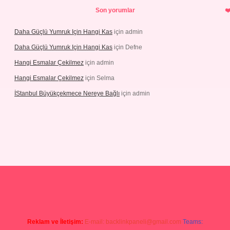
Son yorumlar
Daha Güçlü Yumruk Için Hangi Kas
için
admin
Daha Güçlü Yumruk Için Hangi Kas
için
Defne
Hangi Esmalar Çekilmez
için
admin
Hangi Esmalar Çekilmez
için
Selma
İStanbul Büyükçekmece Nereye Bağlı
için
admin
leri
ilbet casino
ilbet yeni giriş
Betexper giriş adresi güncellendi
b
Reklam ve İletişim:
E-mail:
backlinkpaneli@gmail.com
Teams: