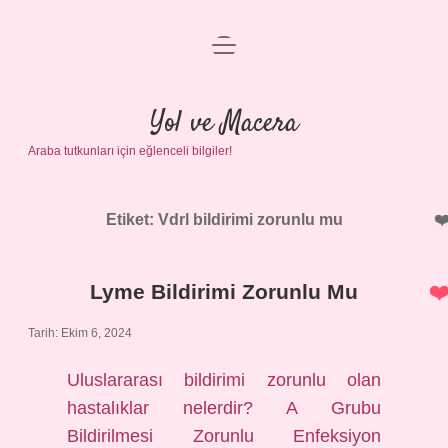
menüyü
Anasayfa
aç
Gizlilik Politikası
Yol ve Macera
Araba tutkunları için eğlenceli bilgiler!
Yasal Uyarı
Hakkımızda
Etiket:
Vdrl bildirimi zorunlu mu
Lyme Bildirimi Zorunlu Mu
Tarih: Ekim 6, 2024
Uluslararası bildirimi zorunlu olan
hastalıklar nelerdir? A Grubu
Bildirilmesi Zorunlu Enfeksiyon