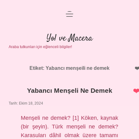
menüyü
Anasayfa
aç
Gizlilik Politikası
Yol ve Macera
Araba tutkunları için eğlenceli bilgiler!
Yasal Uyarı
Hakkımızda
Etiket:
Yabancı menşeili ne demek
Yabancı Menşeli Ne Demek
Tarih: Ekim 18, 2024
Menşeli ne demek? [1] Köken, kaynak
(bir şeyin). Türk menşeli ne demek?
Karasuları dâhil olmak üzere tamamı