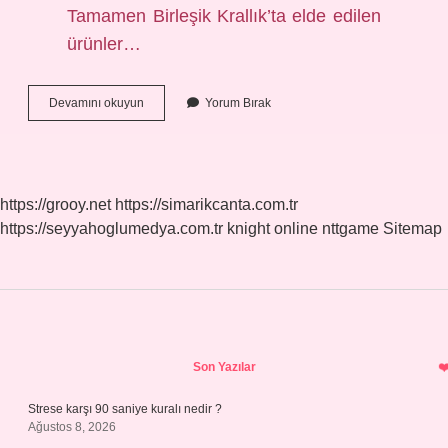
Tamamen Birleşik Krallık’ta elde edilen
ürünler…
Yabancı
Devamını okuyun
Yorum Bırak
Menşeli
Ne
Demek
https://grooy.net
https://simarikcanta.com.tr
https://seyyahoglumedya.com.tr
knight online
nttgame
Sitemap
Sidebar
Son Yazılar
Strese karşı 90 saniye kuralı nedir ?
Ağustos 8, 2026