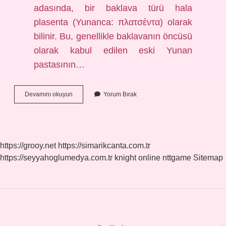
adasında, bir baklava türü hala
plasenta (Yunanca: πλατσέντα) olarak
bilinir. Bu, genellikle baklavanın öncüsü
olarak kabul edilen eski Yunan
pastasının…
Yunanlar
Devamını okuyun
Yorum Bırak
Dolmaya
Ne
Diyor
https://grooy.net
https://simarikcanta.com.tr
https://seyyahoglumedya.com.tr
knight online
nttgame
Sitemap
Sidebar