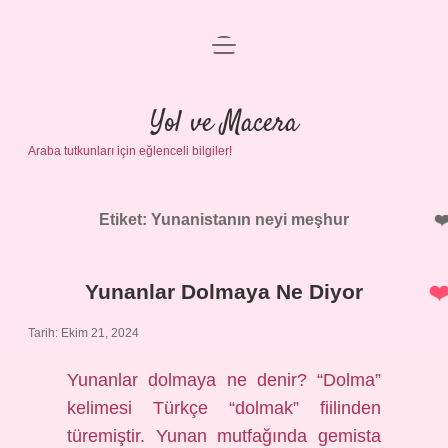
menüyü
Anasayfa
aç
Gizlilik Politikası
Yol ve Macera
Araba tutkunları için eğlenceli bilgiler!
Yasal Uyarı
Hakkımızda
Etiket:
Yunanistanın neyi meşhur
Yunanlar Dolmaya Ne Diyor
Tarih: Ekim 21, 2024
Yunanlar dolmaya ne denir? “Dolma”
kelimesi Türkçe “dolmak” fiilinden
türemiştir. Yunan mutfağında gemista