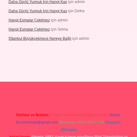
Daha Güçlü Yumruk Için Hangi Kas
için
admin
Daha Güçlü Yumruk Için Hangi Kas
için
Defne
Hangi Esmalar Çekilmez
için
admin
Hangi Esmalar Çekilmez
için
Selma
İStanbul Büyükçekmece Nereye Bağlı
için
admin
eleri
ilbet casino
ilbet yeni giriş
Betexper giriş adresi güncellendi
Reklam ve İletişim:
E-mail:
backlinkpaneli@gmail.com
Teams:
forumhizmeti@gmail.com
Whatsapp: 0262 606 0 726
Telegram:
@karabul