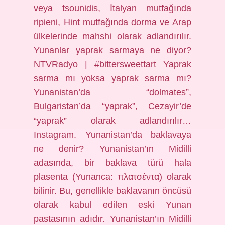
veya tsounidis, İtalyan mutfağında
ripieni, Hint mutfağında dorma ve Arap
ülkelerinde mahshi olarak adlandırılır.
Yunanlar yaprak sarmaya ne diyor?
NTVRadyo | #bittersweettart Yaprak
sarma mı yoksa yaprak sarma mı?
Yunanistan’da “dolmates”,
Bulgaristan’da “yaprak”, Cezayir’de
“yaprak” olarak adlandırılır…
Instagram. Yunanistan’da baklavaya
ne denir? Yunanistan’ın Midilli
adasında, bir baklava türü hala
plasenta (Yunanca: πλατσέντα) olarak
bilinir. Bu, genellikle baklavanın öncüsü
olarak kabul edilen eski Yunan
pastasının adıdır. Yunanistan’ın Midilli