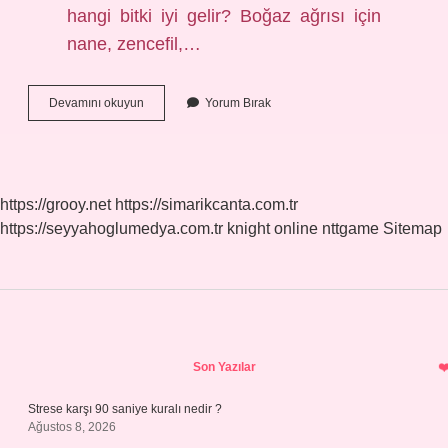
hangi bitki iyi gelir? Boğaz ağrısı için
nane, zencefil,…
Doğal
Devamını okuyun
Yorum Bırak
Yolla
Boğaz
Iltihabı
Nasıl
Geçer
https://grooy.net
https://simarikcanta.com.tr
https://seyyahoglumedya.com.tr
knight online
nttgame
Sitemap
Sidebar
Son Yazılar
Strese karşı 90 saniye kuralı nedir ?
Ağustos 8, 2026