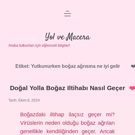
menüyü
Anasayfa
aç
Gizlilik Politikası
Yol ve Macera
Araba tutkunları için eğlenceli bilgiler!
Yasal Uyarı
Hakkımızda
Etiket:
Yutkunurken boğaz ağrısına ne iyi gelir
Doğal Yolla Boğaz Iltihabı Nasıl Geçer
Tarih: Ekim 6, 2024
Boğazdaki iltihap ilaçsız geçer mi?
Virüslerin neden olduğu boğaz ağrıları
genellikle kendiliğinden geçer. Ancak