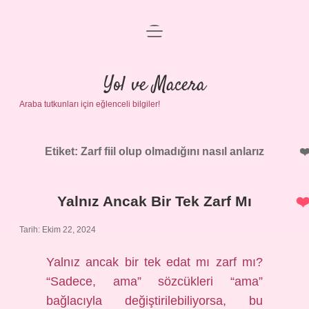
menüyü
Anasayfa
aç
Gizlilik Politikası
Yol ve Macera
Araba tutkunları için eğlenceli bilgiler!
Yasal Uyarı
Hakkımızda
Etiket:
Zarf fiil olup olmadığını nasıl anlarız
Yalnız Ancak Bir Tek Zarf Mı
Tarih: Ekim 22, 2024
Yalnız ancak bir tek edat mı zarf mı?
“Sadece, ama” sözcükleri “ama”
bağlacıyla değiştirilebiliyorsa, bu