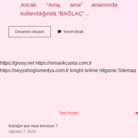
Ancak: “Ama, ama” anlamında
kullanıldığında “BAĞLAÇ”…
Yalnız
Devamını okuyun
Yorum Bırak
Ancak
Bir
Tek
Zarf
Mı
https://grooy.net
https://simarikcanta.com.tr
https://seyyahoglumedya.com.tr
knight online
nttgame
Sitemap
Sidebar
Son Yazılar
Kabağın tadı neye benziyor ?
Ağustos 7, 2026