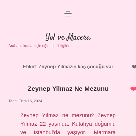
menüyü
Anasayfa
aç
Gizlilik Politikası
Yol ve Macera
Araba tutkunları için eğlenceli bilgiler!
Yasal Uyarı
Hakkımızda
Etiket:
Zeynep Yılmazın kaç çocuğu var
Zeynep Yilmaz Ne Mezunu
Tarih: Ekim 16, 2024
Zeynep Yılmaz ne mezunu? Zeynep
Yılmaz 22 yaşında, Kütahya doğumlu
ve İstanbul’da yaşıyor. Marmara