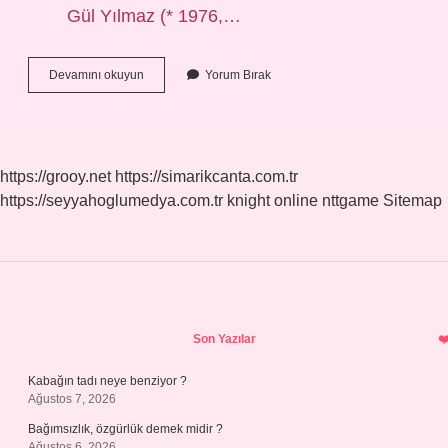
Gül Yılmaz (* 1976,…
Zeynep
Devamını okuyun
Yorum Bırak
Yilmaz
Ne
Mezunu
https://grooy.net
https://simarikcanta.com.tr
https://seyyahoglumedya.com.tr
knight online
nttgame
Sitemap
Sidebar
Son Yazılar
Kabağın tadı neye benziyor ?
Ağustos 7, 2026
Bağımsızlık, özgürlük demek midir ?
Ağustos 6, 2026