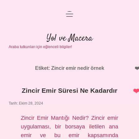
menüyü
Anasayfa
aç
Gizlilik Politikası
Yol ve Macera
Araba tutkunları için eğlenceli bilgiler!
Yasal Uyarı
Hakkımızda
Etiket:
Zincir emir nedir örnek
Zincir Emir Süresi Ne Kadardır
Tarih: Ekim 28, 2024
Zincir Emir Mantığı Nedir? Zincir emir
uygulaması, bir borsaya iletilen ana
emir ve bu emir kapsamında