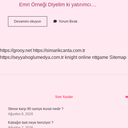
Emri Örneği Diyelim ki yatırımcı…
Zincir
Devamını okuyun
Yorum Bırak
Emir
Süresi
Ne
Kadardır
https://grooy.net
https://simarikcanta.com.tr
https://seyyahoglumedya.com.tr
knight online
nttgame
Sitemap
Sidebar
Son Yazılar
Strese karşı 90 saniye kuralı nedir ?
Ağustos 8, 2026
Kabağın tadı neye benziyor ?
Ağustos 7, 2026