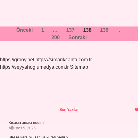
Yazı
Önceki
1
…
137
138
139
…
200
Sonraki
sayfalaması
https://grooy.net
https://simarikcanta.com.tr
https://seyyahoglumedya.com.tr
Sitemap
Sidebar
Son Yazılar
Kısasın amacı nedir ?
Ağustos 9, 2026
Strese karşı 90 saniye kuralı nedir ?