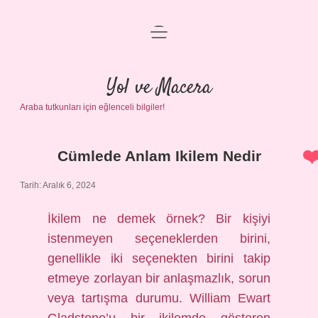
menüyü
Anasayfa
aç
Gizlilik Politikası
Yol ve Macera
Araba tutkunları için eğlenceli bilgiler!
Yasal Uyarı
Hakkımızda
Cümlede Anlam Ikilem Nedir
Yol
Tarih: Aralık 6, 2024
ve
İkilem ne demek örnek? Bir kişiyi
Macera
istenmeyen seçeneklerden birini,
Yazılar
genellikle iki seçenekten birini takip
etmeye zorlayan bir anlaşmazlık, sorun
veya tartışma durumu. William Ewart