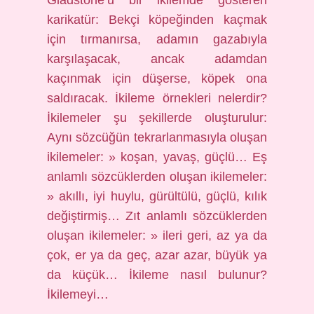
Gladstone’u bir ikilemde gösteren
karikatür: Bekçi köpeğinden kaçmak
için tırmanırsa, adamın gazabıyla
karşılaşacak, ancak adamdan
kaçınmak için düşerse, köpek ona
saldıracak. İkileme örnekleri nelerdir?
İkilemeler şu şekillerde oluşturulur:
Aynı sözcüğün tekrarlanmasıyla oluşan
ikilemeler: » koşan, yavaş, güçlü… Eş
anlamlı sözcüklerden oluşan ikilemeler:
» akıllı, iyi huylu, gürültülü, güçlü, kılık
değiştirmiş… Zıt anlamlı sözcüklerden
oluşan ikilemeler: » ileri geri, az ya da
çok, er ya da geç, azar azar, büyük ya
da küçük… İkileme nasıl bulunur?
İkilemeyi…