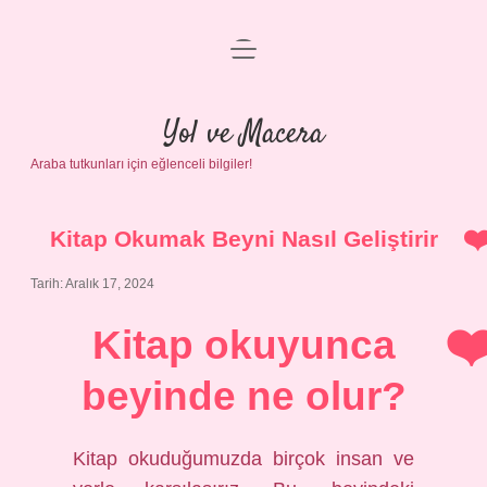
menüyü
Anasayfa
aç
Gizlilik Politikası
Yol ve Macera
Araba tutkunları için eğlenceli bilgiler!
Yasal Uyarı
Hakkımızda
Kitap Okumak Beyni Nasıl Geliştirir
Tarih: Aralık 17, 2024
Kitap okuyunca
beyinde ne olur?
Kitap okuduğumuzda birçok insan ve