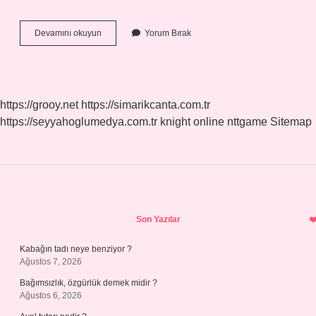
Afaki
Devamını okuyun
Yorum Bırak
Süre
Ne
Demek
https://grooy.net
https://simarikcanta.com.tr
https://seyyahoglumedya.com.tr
knight online
nttgame
Sitemap
Sidebar
Son Yazılar
Kabağın tadı neye benziyor ?
Ağustos 7, 2026
Bağımsızlık, özgürlük demek midir ?
Ağustos 6, 2026