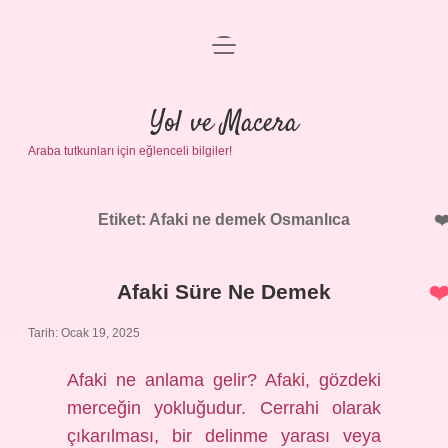
menüyü
Anasayfa
aç
Gizlilik Politikası
Yol ve Macera
Araba tutkunları için eğlenceli bilgiler!
Yasal Uyarı
Hakkımızda
Etiket:
Afaki ne demek Osmanlıca
Afaki Süre Ne Demek
Tarih: Ocak 19, 2025
Afaki ne anlama gelir? Afaki, gözdeki
merceğin yokluğudur. Cerrahi olarak
çıkarılması, bir delinme yarası veya