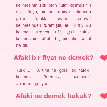
kelimesinin zıttı olan “ufḳ” kelimesinin
dış dünya, nesnel dünya anlamına
gelen “ufuklar, evren, dünya”
kelimesinden türemiştir, eki +ī’dir. Bu
kelime, Arapça ufḳ افق “ufuk”
kelimesinin afˁāl biçimindeki çoğul
halidir.
Afaki bir fiyat ne demek?
Türk Dil Kurumu’na göre ise “afaki”
kelimesi “önemsiz, lüzumsuz”
anlamına geliyor.
Afaki ne demek hukuk?