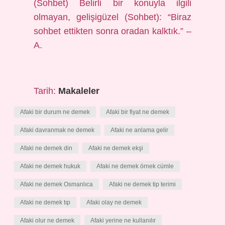
(Sohbet) Belirli bir konuyla ilgili
olmayan, gelişigüzel (Sohbet): “Biraz
sohbet ettikten sonra oradan kalktık.” –
A.
Tarih:
Makaleler
Afaki bir durum ne demek
Afaki bir fiyat ne demek
Afaki davranmak ne demek
Afaki ne anlama gelir
Afaki ne demek din
Afaki ne demek ekşi
Afaki ne demek hukuk
Afaki ne demek örnek cümle
Afaki ne demek Osmanlıca
Afaki ne demek tip terimi
Afaki ne demek tıp
Afaki olay ne demek
Afaki olur ne demek
Afaki yerine ne kullanılır