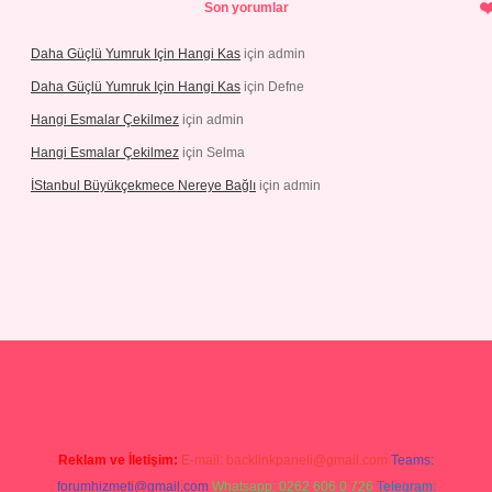
Son yorumlar
Daha Güçlü Yumruk Için Hangi Kas
için
admin
Daha Güçlü Yumruk Için Hangi Kas
için
Defne
Hangi Esmalar Çekilmez
için
admin
Hangi Esmalar Çekilmez
için
Selma
İStanbul Büyükçekmece Nereye Bağlı
için
admin
sino
ilbet yeni giriş
Betexper giriş adresi güncellendi
betexper.xyz
Reklam ve İletişim:
E-mail:
backlinkpaneli@gmail.com
Teams:
forumhizmeti@gmail.com
Whatsapp: 0262 606 0 726
Telegram: