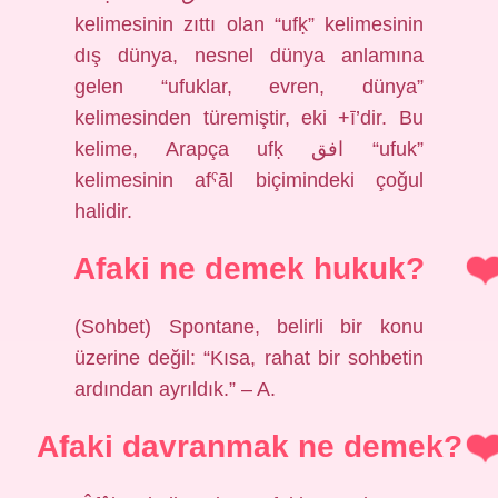
kelimesinin zıttı olan “ufḳ” kelimesinin
dış dünya, nesnel dünya anlamına
gelen “ufuklar, evren, dünya”
kelimesinden türemiştir, eki +ī’dir. Bu
kelime, Arapça ufḳ افق “ufuk”
kelimesinin afˁāl biçimindeki çoğul
halidir.
Afaki ne demek hukuk?
(Sohbet) Spontane, belirli bir konu
üzerine değil: “Kısa, rahat bir sohbetin
ardından ayrıldık.” – A.
Afaki davranmak ne demek?