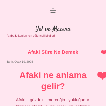
menüyü
Anasayfa
aç
Gizlilik Politikası
Yol ve Macera
Araba tutkunları için eğlenceli bilgiler!
Yasal Uyarı
Hakkımızda
Afaki Süre Ne Demek
Tarih: Ocak 19, 2025
Afaki ne anlama
gelir?
Afaki, gözdeki merceğin yokluğudur.