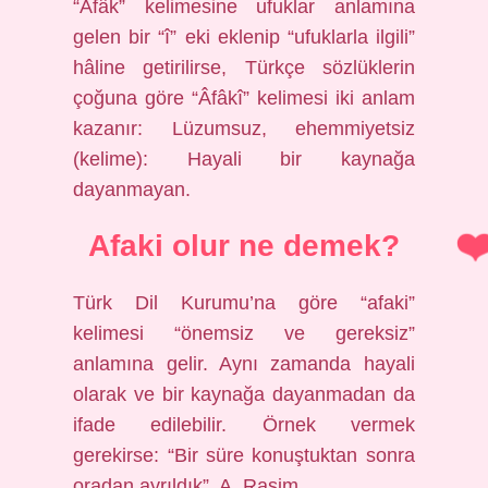
“Âfâk” kelimesine ufuklar anlamına
gelen bir “î” eki eklenip “ufuklarla ilgili”
hâline getirilirse, Türkçe sözlüklerin
çoğuna göre “Âfâkî” kelimesi iki anlam
kazanır: Lüzumsuz, ehemmiyetsiz
(kelime): Hayali bir kaynağa
dayanmayan.
Afaki olur ne demek?
Türk Dil Kurumu’na göre “afaki”
kelimesi “önemsiz ve gereksiz”
anlamına gelir. Aynı zamanda hayali
olarak ve bir kaynağa dayanmadan da
ifade edilebilir. Örnek vermek
gerekirse: “Bir süre konuştuktan sonra
oradan ayrıldık”, A. Rasim.