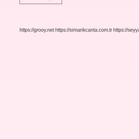
nedir
ne
iş
yapar
https://grooy.net
https://simarikcanta.com.tr
https://sey