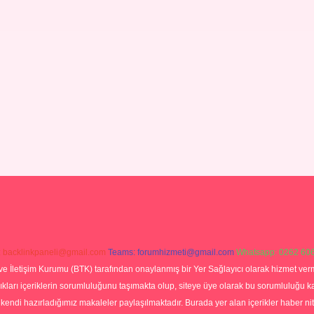
:
backlinkpaneli@gmail.com
Teams:
forumhizmeti@gmail.com
Whatsapp: 0262 606
ve İletişim Kurumu (BTK) tarafından onaylanmış bir Yer Sağlayıcı olarak hizmet verm
rı içeriklerin sorumluluğunu taşımakta olup, siteye üye olarak bu sorumluluğu kabul
a kendi hazırladığımız makaleler paylaşılmaktadır. Burada yer alan içerikler haber 