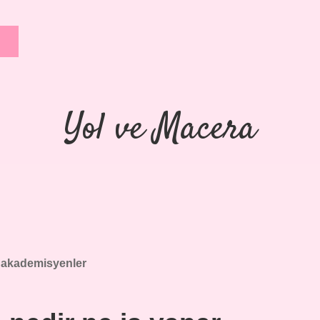
Yol ve Macera
:
akademisyenler