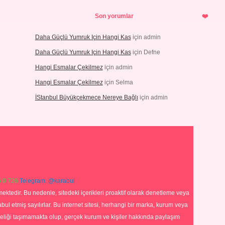
Son yorumlar
Daha Güçlü Yumruk Için Hangi Kas
için
admin
Daha Güçlü Yumruk Için Hangi Kas
için
Defne
Hangi Esmalar Çekilmez
için
admin
Hangi Esmalar Çekilmez
için
Selma
İStanbul Büyükçekmece Nereye Bağlı
için
admin
 0 726
Telegram: @karabul
ektedir. Bu nedenle, sitedeki içerikleri proaktif olarak denetleme veya
 etmiş sayılırlar. Bu internet sitesi, herhangi bir marka, kurum veya
niteliği taşımamakta olup, gerçek kurum ve kişiler hakkında paylaşım