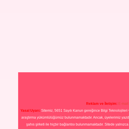
Reklam ve İletişim:
E-mail
Yasal Uyarı:
Sitemiz, 5651 Sayılı Kanun gereğince Bilgi Teknolojileri 
araştırma yükümlülüğümüz bulunmamaktadır. Ancak, üyelerimiz yazdıkla
şahıs şirketi ile hiçbir bağlantısı bulunmamaktadır. Sitede yalnızc