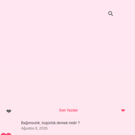
Sidebar
betci
bonus veren bahis siteleri
ilbet
Son Yazılar
Bağımsızlık, özgürlük demek midir ?
Ağustos 6, 2026