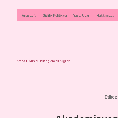
Anasayfa
Gizlilik Politikası
Yasal Uyarı
Hakkımızda
Araba tutkunları için eğlenceli bilgiler!
Etiket