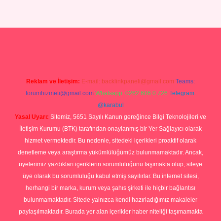
asino
ilbet yeni giriş
Betexper giriş adresi güncellendi
betexper.xy
Reklam ve İletişim:
E-mail:
backlinkpaneli@gmail.com
Teams:
forumhizmeti@gmail.com
Whatsapp: 0262 606 0 726
Telegram:
@karabul
Yasal Uyarı:
Sitemiz, 5651 Sayılı Kanun gereğince Bilgi Teknolojileri ve
İletişim Kurumu (BTK) tarafından onaylanmış bir Yer Sağlayıcı olarak
hizmet vermektedir. Bu nedenle, sitedeki içerikleri proaktif olarak
denetleme veya araştırma yükümlülüğümüz bulunmamaktadır. Ancak,
üyelerimiz yazdıkları içeriklerin sorumluluğunu taşımakta olup, siteye
üye olarak bu sorumluluğu kabul etmiş sayılırlar. Bu internet sitesi,
herhangi bir marka, kurum veya şahıs şirketi ile hiçbir bağlantısı
bulunmamaktadır. Sitede yalnızca kendi hazırladığımız makaleler
paylaşılmaktadır. Burada yer alan içerikler haber niteliği taşımamakta