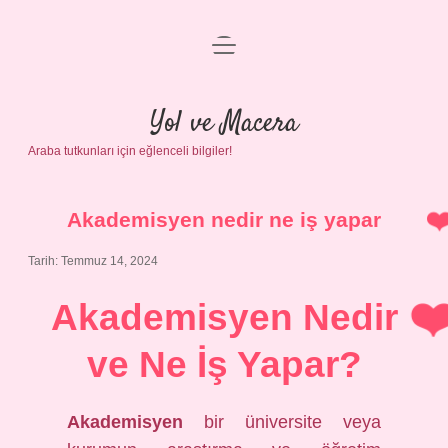
menüyü
Anasayfa
aç
Gizlilik Politikası
Yol ve Macera
Araba tutkunları için eğlenceli bilgiler!
Yasal Uyarı
Hakkımızda
Akademisyen nedir ne iş yapar
Tarih: Temmuz 14, 2024
Akademisyen Nedir
ve Ne İş Yapar?
Akademisyen
bir üniversite veya