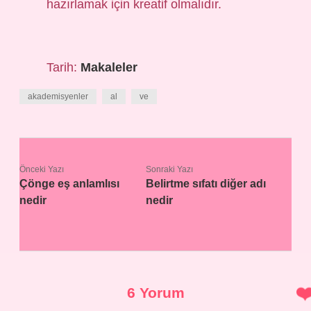
hazırlamak için kreatif olmalıdır.
Tarih:
Makaleler
akademisyenler
al
ve
Önceki Yazı
Sonraki Yazı
Çönge eş anlamlısı
Belirtme sıfatı diğer adı
nedir
nedir
6 Yorum