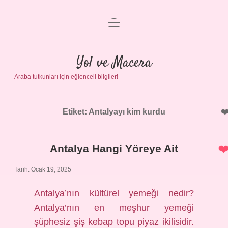
menüyü
Anasayfa
aç
Gizlilik Politikası
Yol ve Macera
Araba tutkunları için eğlenceli bilgiler!
Yasal Uyarı
Hakkımızda
Etiket:
Antalyayı kim kurdu
Antalya Hangi Yöreye Ait
Tarih: Ocak 19, 2025
Antalya’nın kültürel yemeği nedir?
Antalya’nın en meşhur yemeği
şüphesiz şiş kebap topu piyaz ikilisidir.