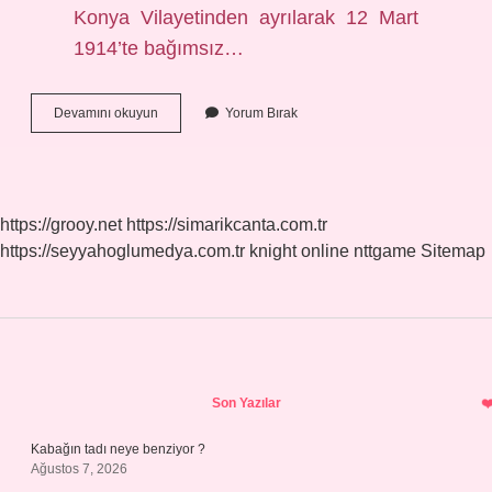
Konya Vilayetinden ayrılarak 12 Mart
1914’te bağımsız…
Antalya
Devamını okuyun
Yorum Bırak
Hangi
Yöreye
Ait
https://grooy.net
https://simarikcanta.com.tr
https://seyyahoglumedya.com.tr
knight online
nttgame
Sitemap
Sidebar
Son Yazılar
Kabağın tadı neye benziyor ?
Ağustos 7, 2026