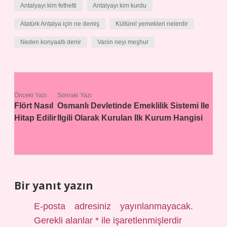
Antalyayı kim fethetti
Antalyayı kim kurdu
Atatürk Antalya için ne demiş
Kültürel yemekleri nelerdir
Neden konyaaltı denir
Vanin neyi meşhur
Önceki Yazı
Sonraki Yazı
Flört Nasıl
Osmanlı Devletinde Emeklilik Sistemi Ile
Hitap Edilir
Ilgili Olarak Kurulan Ilk Kurum Hangisi
Bir yanıt yazın
E-posta adresiniz yayınlanmayacak.
Gerekli alanlar
*
ile işaretlenmişlerdir