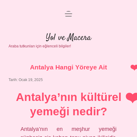
menüyü
Anasayfa
aç
Gizlilik Politikası
Yol ve Macera
Araba tutkunları için eğlenceli bilgiler!
Yasal Uyarı
Hakkımızda
Antalya Hangi Yöreye Ait
Tarih: Ocak 19, 2025
Antalya’nın kültürel
yemeği nedir?
Antalya’nın en meşhur yemeği