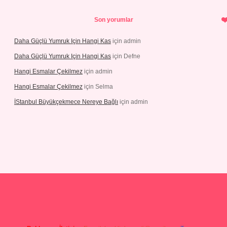
Son yorumlar
Daha Güçlü Yumruk Için Hangi Kas
için
admin
Daha Güçlü Yumruk Için Hangi Kas
için
Defne
Hangi Esmalar Çekilmez
için
admin
Hangi Esmalar Çekilmez
için
Selma
İStanbul Büyükçekmece Nereye Bağlı
için
admin
no
ilbet yeni giriş
Betexper giriş adresi güncellendi
betexper.xyz
hi