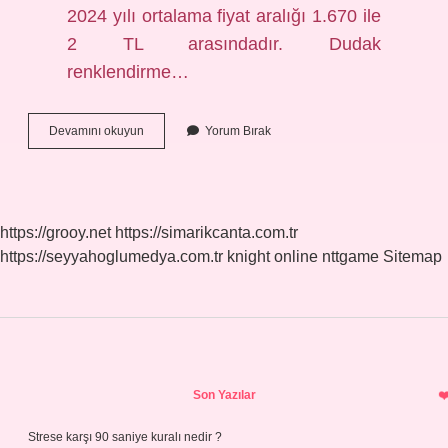
2024 yılı ortalama fiyat aralığı 1.670 ile
2 TL arasındadır. Dudak
renklendirme…
Kalıcı
Devamını okuyun
Yorum Bırak
Dudak
Renklendirme
Nasıl
Olur
https://grooy.net
https://simarikcanta.com.tr
https://seyyahoglumedya.com.tr
knight online
nttgame
Sitemap
Sidebar
Son Yazılar
Strese karşı 90 saniye kuralı nedir ?