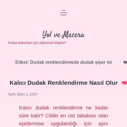
menüyü
Anasayfa
aç
Gizlilik Politikası
Yol ve Macera
Araba tutkunları için eğlenceli bilgiler!
Yasal Uyarı
Hakkımızda
Etiket:
Dudak renklendirmede dudak şişer mi
Kalıcı Dudak Renklendirme Nasıl Olur
Tarih: Ekim 2, 2024
Kalıcı dudak renklendirme ne kadar
süre kalır? Cildin en üst tabakası olan
epidermise uygulandığı için aynı