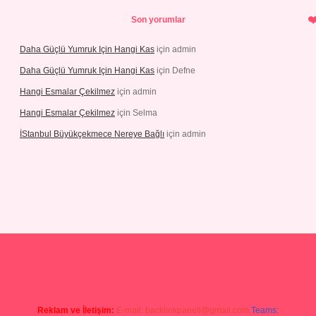
Son yorumlar
Daha Güçlü Yumruk Için Hangi Kas
için
admin
Daha Güçlü Yumruk Için Hangi Kas
için
Defne
Hangi Esmalar Çekilmez
için
admin
Hangi Esmalar Çekilmez
için
Selma
İStanbul Büyükçekmece Nereye Bağlı
için
admin
t yeni giriş
Betexper giriş adresi güncellendi
betexper.xyz
hiltonbe
Reklam ve İletişim:
E-mail:
backlinkpaneli@gmail.com
Teams: