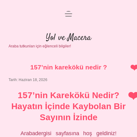
menüyü
Anasayfa
aç
Gizlilik Politikası
Yol ve Macera
Araba tutkunları için eğlenceli bilgiler!
Yasal Uyarı
Hakkımızda
157’nin karekökü nedir ?
Tarih: Haziran 18, 2026
157’nin Karekökü Nedir?
Hayatın İçinde Kaybolan Bir
Sayının İzinde
Arabadergisi sayfasına hoş geldiniz!