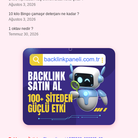
Ağustos 3, 2026
10 kilo Bingo çamaşır deterjanı ne kadar ?
Ağustos 3, 2026
1 oktav nedir ?
Temmuz 30, 2026