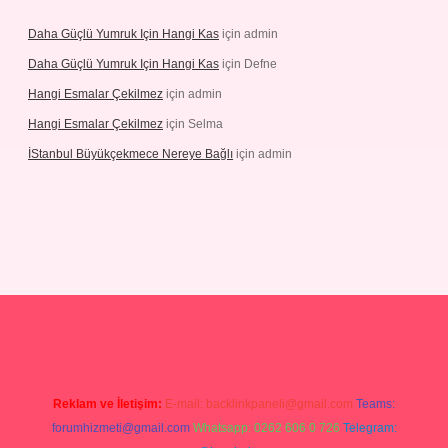
Daha Güçlü Yumruk Için Hangi Kas
için
admin
Daha Güçlü Yumruk Için Hangi Kas
için
Defne
Hangi Esmalar Çekilmez
için
admin
Hangi Esmalar Çekilmez
için
Selma
İStanbul Büyükçekmece Nereye Bağlı
için
admin
eleri
ilbet casino
ilbet yeni giriş
Betexper giriş adresi güncellendi
Reklam ve İletişim:
E-mail:
backlinkpaneli@gmail.com
Teams:
forumhizmeti@gmail.com
Whatsapp: 0262 606 0 726
Telegram: