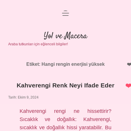
menüyü
Anasayfa
aç
Gizlilik Politikası
Yol ve Macera
Araba tutkunları için eğlenceli bilgiler!
Yasal Uyarı
Hakkımızda
Etiket:
Hangi rengin enerjisi yüksek
Kahverengi Renk Neyi Ifade Eder
Tarih: Ekim 9, 2024
Kahverengi rengi ne hissettirir?
Sıcaklık ve doğallık: Kahverengi,
sıcaklık ve doğallık hissi yaratabilir. Bu