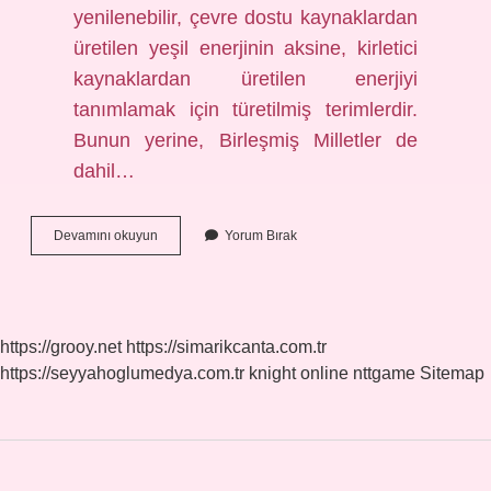
yenilenebilir, çevre dostu kaynaklardan
üretilen yeşil enerjinin aksine, kirletici
kaynaklardan üretilen enerjiyi
tanımlamak için türetilmiş terimlerdir.
Bunun yerine, Birleşmiş Milletler de
dahil…
Kahverengi
Devamını okuyun
Yorum Bırak
Renk
Neyi
Ifade
Eder
https://grooy.net
https://simarikcanta.com.tr
https://seyyahoglumedya.com.tr
knight online
nttgame
Sitemap