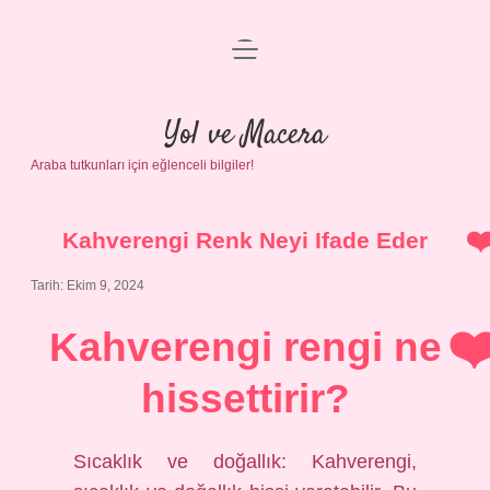
menüyü
Anasayfa
aç
Gizlilik Politikası
Yol ve Macera
Araba tutkunları için eğlenceli bilgiler!
Yasal Uyarı
Hakkımızda
Kahverengi Renk Neyi Ifade Eder
Tarih: Ekim 9, 2024
Kahverengi rengi ne
hissettirir?
Sıcaklık ve doğallık: Kahverengi,