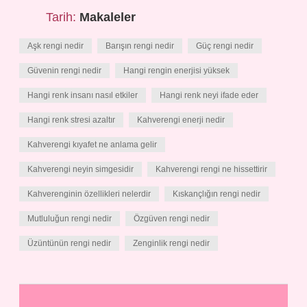
Tarih:
Makaleler
Aşk rengi nedir
Barışın rengi nedir
Güç rengi nedir
Güvenin rengi nedir
Hangi rengin enerjisi yüksek
Hangi renk insanı nasıl etkiler
Hangi renk neyi ifade eder
Hangi renk stresi azaltır
Kahverengi enerji nedir
Kahverengi kıyafet ne anlama gelir
Kahverengi neyin simgesidir
Kahverengi rengi ne hissettirir
Kahverenginin özellikleri nelerdir
Kıskançlığın rengi nedir
Mutluluğun rengi nedir
Özgüven rengi nedir
Üzüntünün rengi nedir
Zenginlik rengi nedir