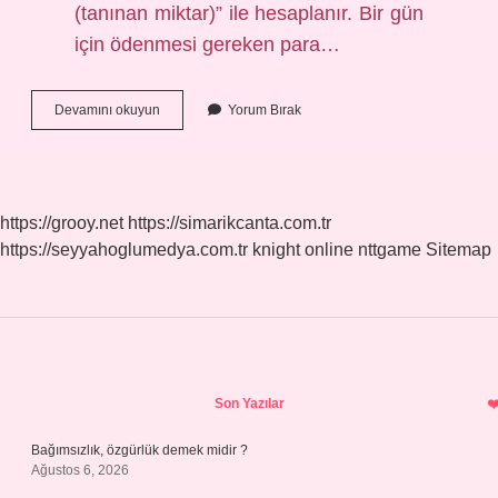
(tanınan miktar)” ile hesaplanır. Bir gün
için ödenmesi gereken para…
Idari
Devamını okuyun
Yorum Bırak
Para
Cezası
Geç
Ödenirse
Ne
https://grooy.net
https://simarikcanta.com.tr
Olur
https://seyyahoglumedya.com.tr
knight online
nttgame
Sitemap
Sidebar
Son Yazılar
Bağımsızlık, özgürlük demek midir ?
Ağustos 6, 2026