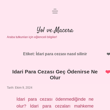
menüyü
Anasayfa
aç
Gizlilik Politikası
Yol ve Macera
Araba tutkunları için eğlenceli bilgiler!
Yasal Uyarı
Hakkımızda
Etiket:
İdari para cezası nasıl silinir
Idari Para Cezası Geç Ödenirse Ne
Olur
Tarih: Ekim 9, 2024
İdari para cezası ödenmediğinde ne
olur? İdari para cezaları mahkeme