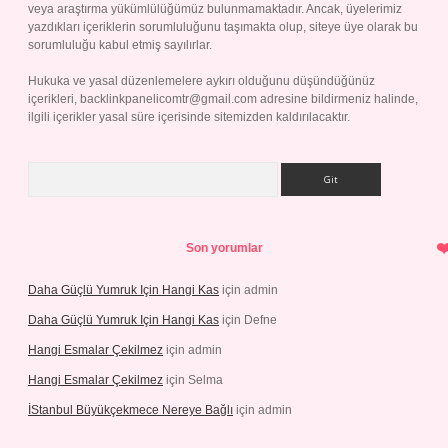
veya araştırma yükümlülüğümüz bulunmamaktadır. Ancak, üyelerimiz
yazdıkları içeriklerin sorumluluğunu taşımakta olup, siteye üye olarak bu
sorumluluğu kabul etmiş sayılırlar.
Hukuka ve yasal düzenlemelere aykırı olduğunu düşündüğünüz
içerikleri,
backlinkpanelicomtr@gmail.com
adresine bildirmeniz halinde,
ilgili içerikler yasal süre içerisinde sitemizden kaldırılacaktır.
Arama
Son yorumlar
Daha Güçlü Yumruk Için Hangi Kas
için
admin
Daha Güçlü Yumruk Için Hangi Kas
için
Defne
Hangi Esmalar Çekilmez
için
admin
Hangi Esmalar Çekilmez
için
Selma
İStanbul Büyükçekmece Nereye Bağlı
için
admin