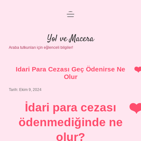
menüyü
Anasayfa
aç
Gizlilik Politikası
Yol ve Macera
Araba tutkunları için eğlenceli bilgiler!
Yasal Uyarı
Hakkımızda
Idari Para Cezası Geç Ödenirse Ne
Olur
Tarih: Ekim 9, 2024
İdari para cezası
ödenmediğinde ne
olur?