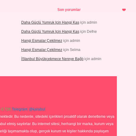
Son yorumlar
Daha Güçlü Yumruk Için Hangi Kas
için
admin
Daha Güçlü Yumruk Için Hangi Kas
için
Defne
Hangi Esmalar Çekilmez
için
admin
Hangi Esmalar Çekilmez
için
Selma
İStanbul Büyükçekmece Nereye Bağlı
için
admin
 0 726
Telegram: @karabul
ektedir. Bu nedenle, sitedeki içerikleri proaktif olarak denetleme veya
 etmiş sayılırlar. Bu internet sitesi, herhangi bir marka, kurum veya
niteliği taşımamakta olup, gerçek kurum ve kişiler hakkında paylaşım