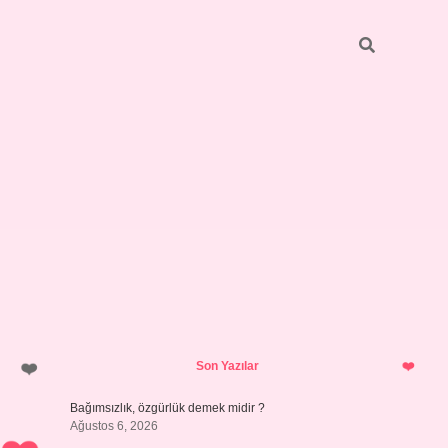
Sidebar
betci
bonus veren bahis siteleri
ilbet
Son Yazılar
Bağımsızlık, özgürlük demek midir ?
Ağustos 6, 2026