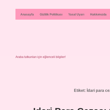
Anasayfa
Gizlilik Politikası
Yasal Uyarı
Hakkımızda
Araba tutkunları için eğlenceli bilgiler!
Etiket:
İdari para c