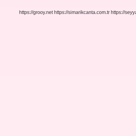
Ödenirse
Ne
https://grooy.net
https://simarikcanta.com.tr
https://sey
Olur