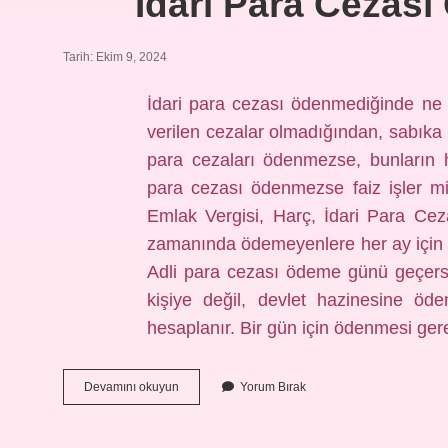
Idari Para Cezası
Tarih: Ekim 9, 2024
İdari para cezası ödenmediğinde ne 
verilen cezalar olmadığından, sabıka 
para cezaları ödenmezse, bunların ha
para cezası ödenmezse faiz işler mi
Emlak Vergisi, Harç, İdari Para Cez
zamanında ödemeyenlere her ay için a
Adli para cezası ödeme günü geçers
kişiye değil, devlet hazinesine ödeni
hesaplanır. Bir gün için ödenmesi g
Idari
Devamını okuyun
Yorum Bırak
Para
Cezası
Geç