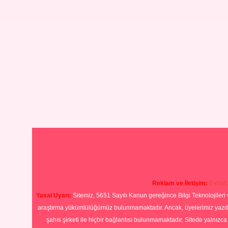
Reklam ve İletişim:
E-mail
Yasal Uyarı:
Sitemiz, 5651 Sayılı Kanun gereğince Bilgi Teknolojileri 
araştırma yükümlülüğümüz bulunmamaktadır. Ancak, üyelerimiz yazdıkla
şahıs şirketi ile hiçbir bağlantısı bulunmamaktadır. Sitede yalnızc