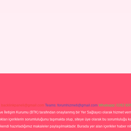
:
backlinkpaneli@gmail.com
Teams:
forumhizmeti@gmail.com
Whatsapp: 0262 606
ve İletişim Kurumu (BTK) tarafından onaylanmış bir Yer Sağlayıcı olarak hizmet verm
rı içeriklerin sorumluluğunu taşımakta olup, siteye üye olarak bu sorumluluğu kabul
a kendi hazırladığımız makaleler paylaşılmaktadır. Burada yer alan içerikler haber 