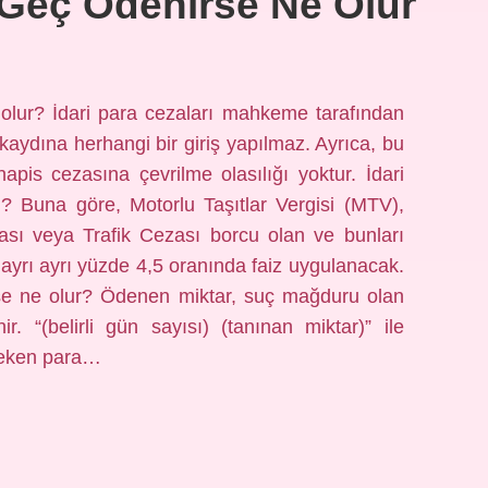
 Geç Ödenirse Ne Olur
olur? İdari para cezaları mahkeme tarafından
kaydına herhangi bir giriş yapılmaz. Ayrıca, bu
pis cezasına çevrilme olasılığı yoktur. İdari
? Buna göre, Motorlu Taşıtlar Vergisi (MTV),
ası veya Trafik Cezası borcu olan ve bunları
yrı ayrı yüzde 4,5 oranında faiz uygulanacak.
e ne olur? Ödenen miktar, suç mağduru olan
r. “(belirli gün sayısı) (tanınan miktar)” ile
ereken para…