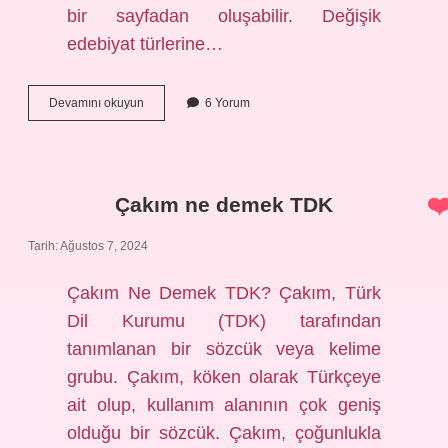
bir sayfadan oluşabilir. Değişik
edebiyat türlerine…
Cilt
Devamını okuyun
6 Yorum
ne
demek
edebiyat
Çakım ne demek TDK
Tarih: Ağustos 7, 2024
Çakım Ne Demek TDK? Çakım, Türk
Dil Kurumu (TDK) tarafından
tanımlanan bir sözcük veya kelime
grubu. Çakım, köken olarak Türkçeye
ait olup, kullanım alanının çok geniş
olduğu bir sözcük. Çakım, çoğunlukla