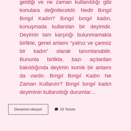
geldiği ve ne zaman kullanıldığı gibi
konulara değinilecektir. Nedir Bıngıl
Bıngıl Kadın? Bıngıl bıngıl kadın,
konuşmada kullanılan bir deyimdir.
Deyimin tam karşılığı bulunmamakla
birlikte, genel anlamı “yalnız ve çaresiz
bir kadın” olarak tanımlanabilir.
Bununla birlikte, bazı açılardan
bakıldığında deyimin komik bir anlamı
da vardır. Bıngıl Bıngıl Kadın Ne
Zaman Kullanılır? Bıngıl bıngıl kadın
deyiminin kullanıldığı durumlar…
Bıngıl
Devamını okuyun
10 Yorum
bıngıl
kadın
ne
demek