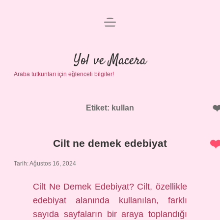
menüyü
Anasayfa
aç
Gizlilik Politikası
Yol ve Macera
Araba tutkunları için eğlenceli bilgiler!
Yasal Uyarı
Hakkımızda
Etiket:
kullan
Cilt ne demek edebiyat
Tarih: Ağustos 16, 2024
Cilt Ne Demek Edebiyat? Cilt, özellikle
edebiyat alanında kullanılan, farklı
sayıda sayfaların bir araya toplandığı