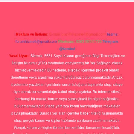
lbet casino
ilbet yeni giriş
Betexper giriş adresi güncellendi
betexp
Reklam ve İletişim:
E-mail:
backlinkpaneli@gmail.com
Teams:
forumhizmeti@gmail.com
Whatsapp: 0262 606 0 726
Telegram:
@karabul
Yasal Uyarı:
Sitemiz, 5651 Sayılı Kanun gereğince Bilgi Teknolojileri ve
İletişim Kurumu (BTK) tarafından onaylanmış bir Yer Sağlayıcı olarak
hizmet vermektedir. Bu nedenle, sitedeki içerikleri proaktif olarak
denetleme veya araştırma yükümlülüğümüz bulunmamaktadır. Ancak,
üyelerimiz yazdıkları içeriklerin sorumluluğunu taşımakta olup, siteye
üye olarak bu sorumluluğu kabul etmiş sayılırlar. Bu internet sitesi,
herhangi bir marka, kurum veya şahıs şirketi ile hiçbir bağlantısı
bulunmamaktadır. Sitede yalnızca kendi hazırladığımız makaleler
paylaşılmaktadır. Burada yer alan içerikler haber niteliği taşımamakta
olup, gerçek kurum ve kişiler hakkında paylaşım yapılmamaktadır.
Gerçek kurum ve kişiler ile isim benzerlikleri tamamen tesadüfidir.