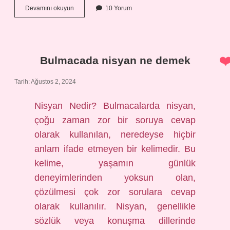
Çakım
Devamını okuyun
10 Yorum
ne
demek
TDK
Bulmacada nisyan ne demek
Tarih: Ağustos 2, 2024
Nisyan Nedir? Bulmacalarda nisyan,
çoğu zaman zor bir soruya cevap
olarak kullanılan, neredeyse hiçbir
anlam ifade etmeyen bir kelimedir. Bu
kelime, yaşamın günlük
deneyimlerinden yoksun olan,
çözülmesi çok zor sorulara cevap
olarak kullanılır. Nisyan, genellikle
sözlük veya konuşma dillerinde