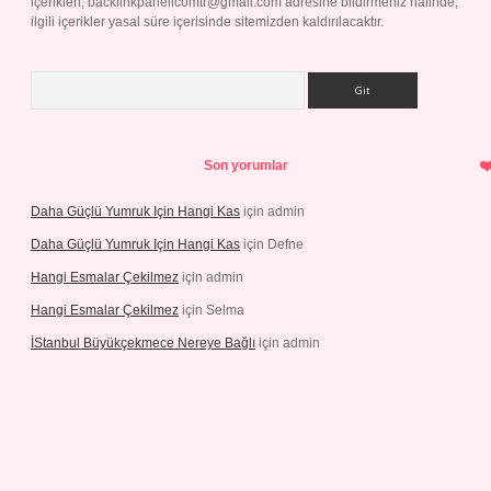
içerikleri,
backlinkpanelicomtr@gmail.com
adresine bildirmeniz halinde,
ilgili içerikler yasal süre içerisinde sitemizden kaldırılacaktır.
Arama
Son yorumlar
Daha Güçlü Yumruk Için Hangi Kas
için
admin
Daha Güçlü Yumruk Için Hangi Kas
için
Defne
Hangi Esmalar Çekilmez
için
admin
Hangi Esmalar Çekilmez
için
Selma
İStanbul Büyükçekmece Nereye Bağlı
için
admin