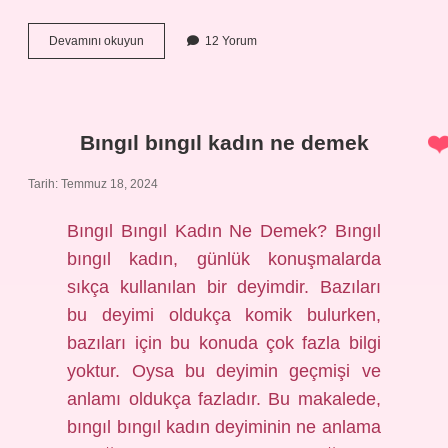
Bulmacada
Devamını okuyun
12 Yorum
nisyan
ne
demek
Bıngıl bıngıl kadın ne demek
Tarih: Temmuz 18, 2024
Bıngıl Bıngıl Kadın Ne Demek? Bıngıl
bıngıl kadın, günlük konuşmalarda
sıkça kullanılan bir deyimdir. Bazıları
bu deyimi oldukça komik bulurken,
bazıları için bu konuda çok fazla bilgi
yoktur. Oysa bu deyimin geçmişi ve
anlamı oldukça fazladır. Bu makalede,
bıngıl bıngıl kadın deyiminin ne anlama