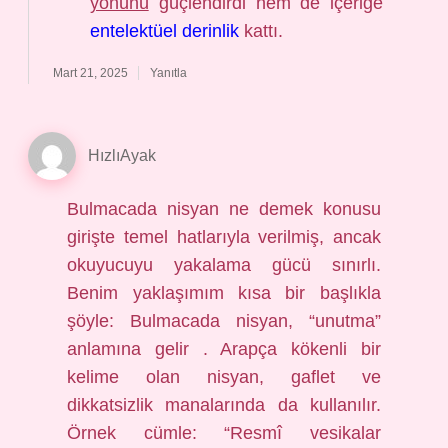
yönünü
güçlendirdi hem de içeriğe
entelektüel derinlik
kattı.
Mart 21, 2025
Yanıtla
HızlıAyak
Bulmacada nisyan ne demek konusu
girişte temel hatlarıyla verilmiş, ancak
okuyucuyu yakalama gücü sınırlı.
Benim yaklaşımım kısa bir başlıkla
şöyle: Bulmacada nisyan, “unutma”
anlamına gelir . Arapça kökenli bir
kelime olan nisyan, gaflet ve
dikkatsizlik manalarında da kullanılır.
Örnek cümle: “Resmî vesikalar