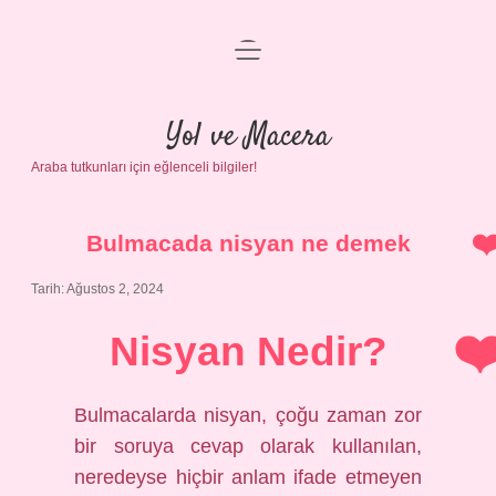
menüyü
Anasayfa
aç
Gizlilik Politikası
Yol ve Macera
Araba tutkunları için eğlenceli bilgiler!
Yasal Uyarı
Hakkımızda
Bulmacada nisyan ne demek
Tarih: Ağustos 2, 2024
Nisyan Nedir?
Bulmacalarda nisyan, çoğu zaman zor
bir soruya cevap olarak kullanılan,
neredeyse hiçbir anlam ifade etmeyen