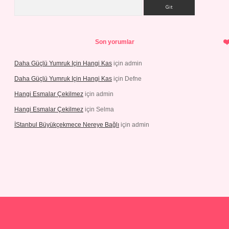
Arama
Son yorumlar
Daha Güçlü Yumruk Için Hangi Kas
için
admin
Daha Güçlü Yumruk Için Hangi Kas
için
Defne
Hangi Esmalar Çekilmez
için
admin
Hangi Esmalar Çekilmez
için
Selma
İStanbul Büyükçekmece Nereye Bağlı
için
admin
bet yeni giriş
Betexper giriş adresi güncellendi
betexper.xyz
hilton