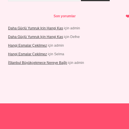
Son yorumlar
Daha Güçlü Yumruk Için Hangi Kas
için
admin
Daha Güçlü Yumruk Için Hangi Kas
için
Defne
Hangi Esmalar Çekilmez
için
admin
Hangi Esmalar Çekilmez
için
Selma
İStanbul Büyükçekmece Nereye Bağlı
için
admin
et yeni giriş
Betexper giriş adresi güncellendi
betexper.xyz
hiltonb