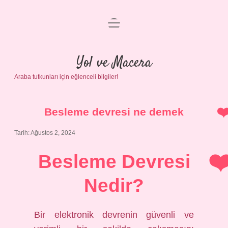
menüyü
Anasayfa
aç
Gizlilik Politikası
Yol ve Macera
Araba tutkunları için eğlenceli bilgiler!
Yasal Uyarı
Hakkımızda
Besleme devresi ne demek
Tarih: Ağustos 2, 2024
Besleme Devresi
Nedir?
Bir elektronik devrenin güvenli ve