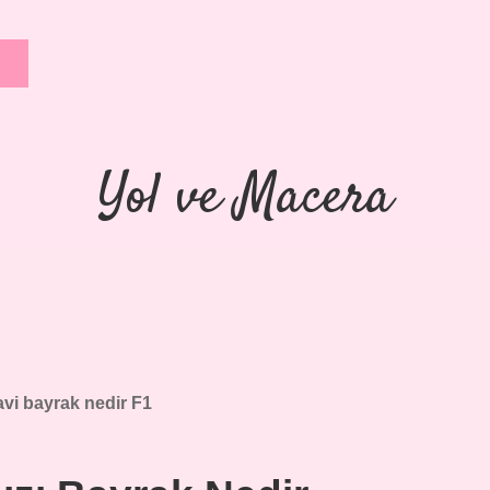
Yol ve Macera
vi bayrak nedir F1