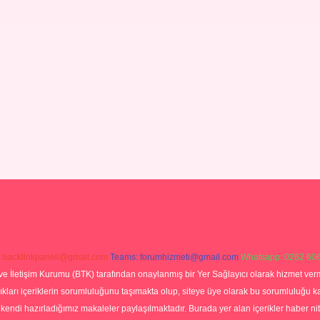
:
backlinkpaneli@gmail.com
Teams:
forumhizmeti@gmail.com
Whatsapp: 0262 606
ve İletişim Kurumu (BTK) tarafından onaylanmış bir Yer Sağlayıcı olarak hizmet verm
rı içeriklerin sorumluluğunu taşımakta olup, siteye üye olarak bu sorumluluğu kabul
a kendi hazırladığımız makaleler paylaşılmaktadır. Burada yer alan içerikler haber 