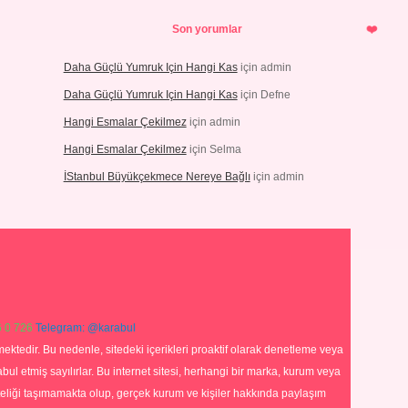
Son yorumlar
Daha Güçlü Yumruk Için Hangi Kas
için
admin
Daha Güçlü Yumruk Için Hangi Kas
için
Defne
Hangi Esmalar Çekilmez
için
admin
Hangi Esmalar Çekilmez
için
Selma
İStanbul Büyükçekmece Nereye Bağlı
için
admin
 0 726
Telegram: @karabul
ektedir. Bu nedenle, sitedeki içerikleri proaktif olarak denetleme veya
 etmiş sayılırlar. Bu internet sitesi, herhangi bir marka, kurum veya
niteliği taşımamakta olup, gerçek kurum ve kişiler hakkında paylaşım