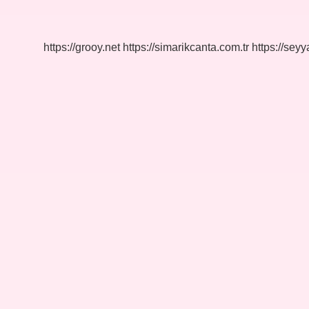
Bayrak
Nedir
https://grooy.net
https://simarikcanta.com.tr
https://sey