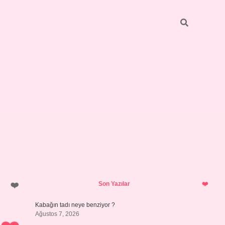
Sidebar
betci
bonus veren bahis siteleri
ilbe
Son Yazılar
Kabağın tadı neye benziyor ?
Ağustos 7, 2026