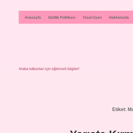
Anasayfa
Gizlilik Politikası
Yasal Uyarı
Hakkımızda
Araba tutkunları için eğlenceli bilgiler!
Etiket:
Ma