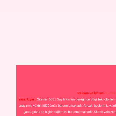
Reklam ve İletişim:
E-mail
Yasal Uyarı:
Sitemiz, 5651 Sayılı Kanun gereğince Bilgi Teknolojileri 
araştırma yükümlülüğümüz bulunmamaktadır. Ancak, üyelerimiz yazdıkla
şahıs şirketi ile hiçbir bağlantısı bulunmamaktadır. Sitede yalnızc