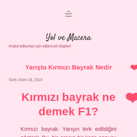
menüyü
Anasayfa
aç
Gizlilik Politikası
Yol ve Macera
Araba tutkunları için eğlenceli bilgiler!
Yasal Uyarı
Hakkımızda
Yarışta Kırmızı Bayrak Nedir
Tarih: Ekim 18, 2024
Kırmızı bayrak ne
demek F1?
Kırmızı bayrak: Yarışın terk edildiğini