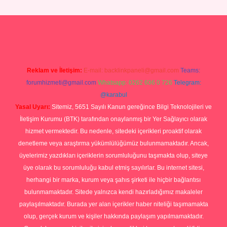
lbet yeni giriş
Betexper giriş adresi güncellendi
betexper.xyz
hilto
Reklam ve İletişim:
E-mail:
backlinkpaneli@gmail.com
Teams:
forumhizmeti@gmail.com
Whatsapp: 0262 606 0 726
Telegram:
@karabul
Yasal Uyarı:
Sitemiz, 5651 Sayılı Kanun gereğince Bilgi Teknolojileri ve
İletişim Kurumu (BTK) tarafından onaylanmış bir Yer Sağlayıcı olarak
hizmet vermektedir. Bu nedenle, sitedeki içerikleri proaktif olarak
denetleme veya araştırma yükümlülüğümüz bulunmamaktadır. Ancak,
üyelerimiz yazdıkları içeriklerin sorumluluğunu taşımakta olup, siteye
üye olarak bu sorumluluğu kabul etmiş sayılırlar. Bu internet sitesi,
herhangi bir marka, kurum veya şahıs şirketi ile hiçbir bağlantısı
bulunmamaktadır. Sitede yalnızca kendi hazırladığımız makaleler
paylaşılmaktadır. Burada yer alan içerikler haber niteliği taşımamakta
olup, gerçek kurum ve kişiler hakkında paylaşım yapılmamaktadır.