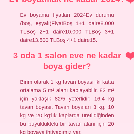
Ev boyama fiyatları 2024Ev durumu
(boş, eşyalı)FiyatBoş 1+1 daire8.000
TLBoş 2+1 daire10.000 TLBoş 3+1
daire13.500 TLBoş 4+1 daire15.
3 oda 1 salon eve ne kadar
boya gider?
Birim olarak 1 kg tavan boyası iki katta
ortalama 5 m² alanı kaplayabilir. 82 m²
için yaklaşık 82/5 yeterlidir: 16,4 kg
tavan boyası. Tavan boyaları 3 kg, 10
kg ve 20 kg’lık kaplarda üretildiğinden
bu büyüklükteki bir tavan alanı için 20
kg boyaya ihtiyacımız var.