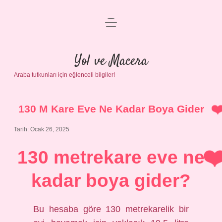
menüyü
Anasayfa
aç
Gizlilik Politikası
Yol ve Macera
Araba tutkunları için eğlenceli bilgiler!
Yasal Uyarı
Hakkımızda
130 M Kare Eve Ne Kadar Boya Gider
Tarih: Ocak 26, 2025
130 metrekare eve ne
kadar boya gider?
Bu hesaba göre 130 metrekarelik bir