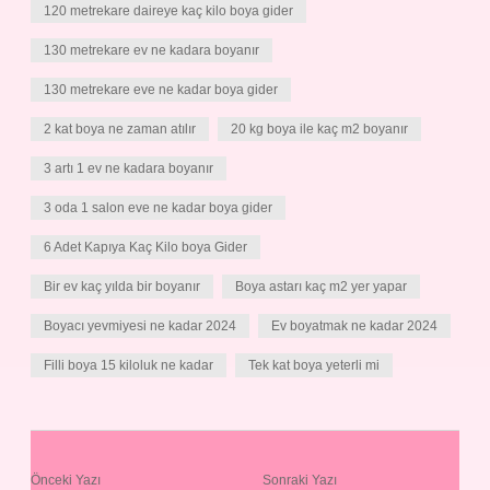
120 metrekare daireye kaç kilo boya gider
130 metrekare ev ne kadara boyanır
130 metrekare eve ne kadar boya gider
2 kat boya ne zaman atılır
20 kg boya ile kaç m2 boyanır
3 artı 1 ev ne kadara boyanır
3 oda 1 salon eve ne kadar boya gider
6 Adet Kapıya Kaç Kilo boya Gider
Bir ev kaç yılda bir boyanır
Boya astarı kaç m2 yer yapar
Boyacı yevmiyesi ne kadar 2024
Ev boyatmak ne kadar 2024
Filli boya 15 kiloluk ne kadar
Tek kat boya yeterli mi
Önceki Yazı
Sonraki Yazı