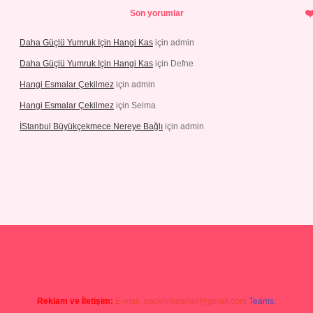
Son yorumlar
Daha Güçlü Yumruk Için Hangi Kas
için
admin
Daha Güçlü Yumruk Için Hangi Kas
için
Defne
Hangi Esmalar Çekilmez
için
admin
Hangi Esmalar Çekilmez
için
Selma
İStanbul Büyükçekmece Nereye Bağlı
için
admin
ino
ilbet yeni giriş
Betexper giriş adresi güncellendi
betexper.xyz
h
Reklam ve İletişim:
E-mail:
backlinkpaneli@gmail.com
Teams: