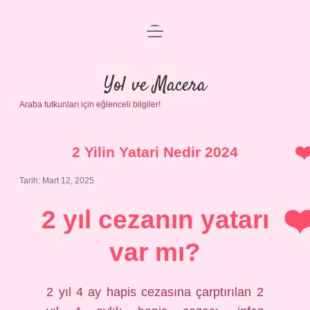
menüyü
Anasayfa
aç
Gizlilik Politikası
Yol ve Macera
Araba tutkunları için eğlenceli bilgiler!
Yasal Uyarı
Hakkımızda
2 Yilin Yatari Nedir 2024
Tarih: Mart 12, 2025
2 yıl cezanın yatarı
var mı?
2 yıl 4 ay hapis cezasına çarptırılan 2