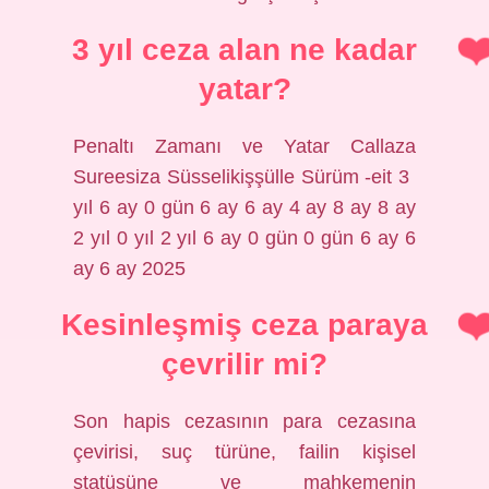
3 yıl ceza alan ne kadar
yatar?
Penaltı Zamanı ve Yatar Callaza
Sureesiza Süsselikişşülle Sürüm -eit 3 ​​
yıl 6 ay 0 gün 6 ay 6 ay 4 ay 8 ay 8 ay
2 yıl 0 yıl 2 yıl 6 ay 0 gün 0 gün 6 ay 6
ay 6 ay 2025
Kesinleşmiş ceza paraya
çevrilir mi?
Son hapis cezasının para cezasına
çevirisi, suç türüne, failin kişisel
statüsüne ve mahkemenin