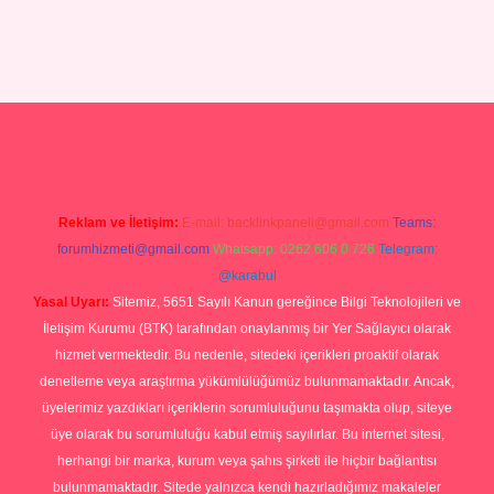
ilbet yeni giriş
Betexper giriş adresi güncellendi
betexper.xyz
hilt
Reklam ve İletişim:
E-mail:
backlinkpaneli@gmail.com
Teams:
forumhizmeti@gmail.com
Whatsapp: 0262 606 0 726
Telegram:
@karabul
Yasal Uyarı:
Sitemiz, 5651 Sayılı Kanun gereğince Bilgi Teknolojileri ve
İletişim Kurumu (BTK) tarafından onaylanmış bir Yer Sağlayıcı olarak
hizmet vermektedir. Bu nedenle, sitedeki içerikleri proaktif olarak
denetleme veya araştırma yükümlülüğümüz bulunmamaktadır. Ancak,
üyelerimiz yazdıkları içeriklerin sorumluluğunu taşımakta olup, siteye
üye olarak bu sorumluluğu kabul etmiş sayılırlar. Bu internet sitesi,
herhangi bir marka, kurum veya şahıs şirketi ile hiçbir bağlantısı
bulunmamaktadır. Sitede yalnızca kendi hazırladığımız makaleler