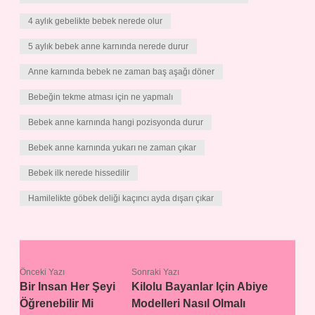
4 aylık gebelikte bebek nerede olur
5 aylık bebek anne karnında nerede durur
Anne karnında bebek ne zaman baş aşağı döner
Bebeğin tekme atması için ne yapmalı
Bebek anne karnında hangi pozisyonda durur
Bebek anne karnında yukarı ne zaman çıkar
Bebek ilk nerede hissedilir
Hamilelikte göbek deliği kaçıncı ayda dışarı çıkar
Önceki Yazı
Sonraki Yazı
Bir Insan Her Şeyi
Kilolu Bayanlar Için Abiye
Öğrenebilir Mi
Modelleri Nasıl Olmalı