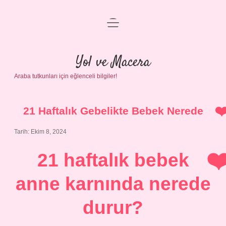
menüyü
Anasayfa
aç
Gizlilik Politikası
Yol ve Macera
Araba tutkunları için eğlenceli bilgiler!
Yasal Uyarı
Hakkımızda
21 Haftalık Gebelikte Bebek Nerede
Tarih: Ekim 8, 2024
21 haftalık bebek
anne karnında nerede
durur?