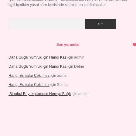
ilgili içerikler yasal süre içerisinde sitemizden kaldırılacaktır.
Arama
Son yorumlar
Daha Güçlü Yumruk Için Hangi Kas
için
admin
Daha Güçlü Yumruk Için Hangi Kas
için
Defne
Hangi Esmalar Çekilmez
için
admin
Hangi Esmalar Çekilmez
için
Selma
İStanbul Büyükçekmece Nereye Bağlı
için
admin