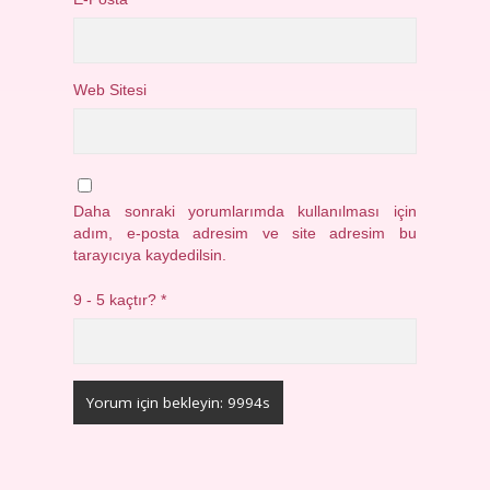
Web Sitesi
Daha sonraki yorumlarımda kullanılması için
adım, e-posta adresim ve site adresim bu
tarayıcıya kaydedilsin.
9 - 5 kaçtır?
*