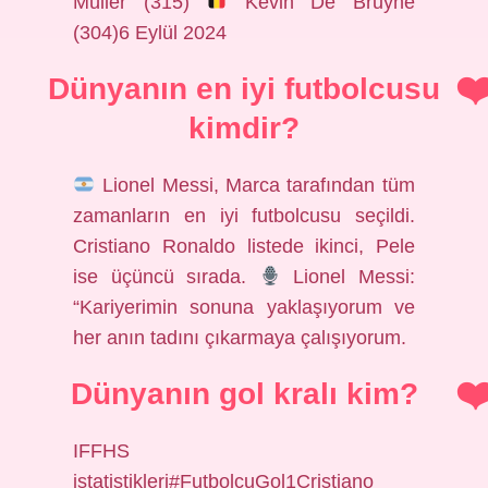
Müller (315)
Kevin De Bruyne
(304)6 Eylül 2024
Dünyanın en iyi futbolcusu
kimdir?
Lionel Messi, Marca tarafından tüm
zamanların en iyi futbolcusu seçildi.
Cristiano Ronaldo listede ikinci, Pele
ise üçüncü sırada.
Lionel Messi:
“Kariyerimin sonuna yaklaşıyorum ve
her anın tadını çıkarmaya çalışıyorum.
Dünyanın gol kralı kim?
IFFHS
istatistikleri#FutbolcuGol1Cristiano