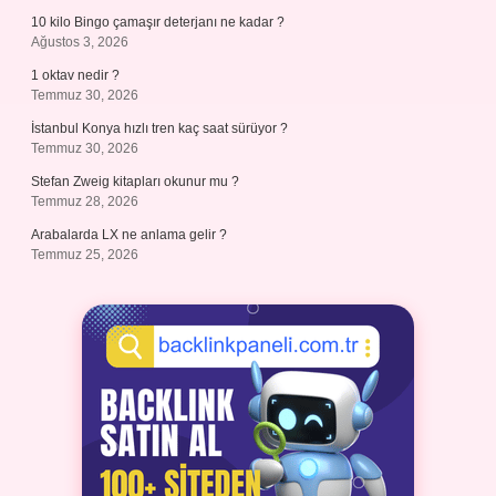
10 kilo Bingo çamaşır deterjanı ne kadar ?
Ağustos 3, 2026
1 oktav nedir ?
Temmuz 30, 2026
İstanbul Konya hızlı tren kaç saat sürüyor ?
Temmuz 30, 2026
Stefan Zweig kitapları okunur mu ?
Temmuz 28, 2026
Arabalarda LX ne anlama gelir ?
Temmuz 25, 2026