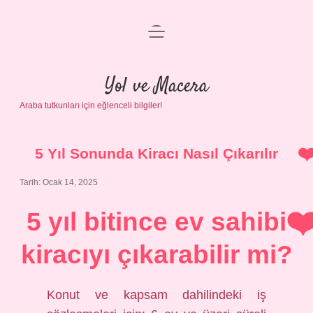
menüyü
Anasayfa
aç
Gizlilik Politikası
Yol ve Macera
Araba tutkunları için eğlenceli bilgiler!
Yasal Uyarı
Hakkımızda
5 Yıl Sonunda Kiracı Nasıl Çıkarılır
Tarih: Ocak 14, 2025
5 yıl bitince ev sahibi
kiracıyı çıkarabilir mi?
Konut ve kapsam dahilindeki iş