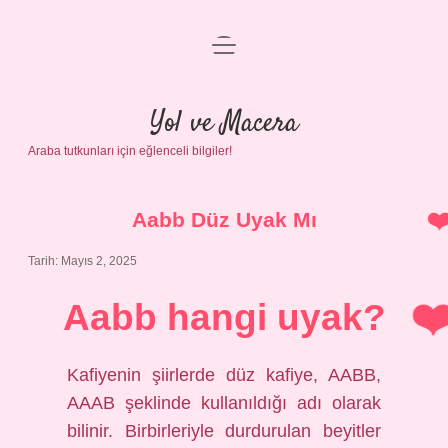
menüyü
Anasayfa
aç
Gizlilik Politikası
Yol ve Macera
Araba tutkunları için eğlenceli bilgiler!
Yasal Uyarı
Hakkımızda
Aabb Düz Uyak Mı
Tarih: Mayıs 2, 2025
Aabb hangi uyak?
Kafiyenin şiirlerde düz kafiye, AABB,
AAAB şeklinde kullanıldığı adı olarak
bilinir. Birbirleriyle durdurulan beyitler