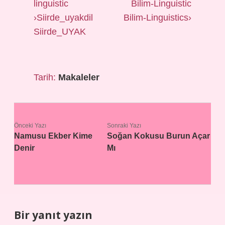
linguistic Bilim-Linguistic
›Siirde_uyakdil Bilim-Linguistics›
Siirde_UYAK
Tarih:
Makaleler
Önceki Yazı
Sonraki Yazı
Namusu Ekber Kime
Soğan Kokusu Burun Açar
Denir
Mı
Bir yanıt yazın