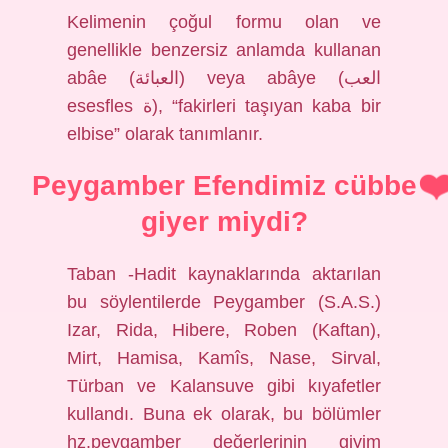
Kelimenin çoğul formu olan ve
genellikle benzersiz anlamda kullanan
abâe (العبائة) veya abâye (العب
esesfles ة), “fakirleri taşıyan kaba bir
elbise” olarak tanımlanır.
Peygamber Efendimiz cübbe
giyer miydi?
Taban -Hadit kaynaklarında aktarılan
bu söylentilerde Peygamber (S.A.S.)
Izar, Rida, Hibere, Roben (Kaftan),
Mirt, Hamisa, Kamîs, Nase, Sirval,
Türban ve Kalansuve gibi kıyafetler
kullandı. Buna ek olarak, bu bölümler
hz.peygamber değerlerinin giyim