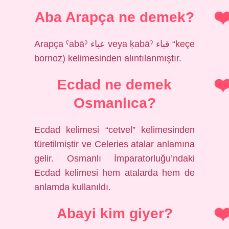
Aba Arapça ne demek?
Arapça ˁabāˀ عباء veya ḳabāˀ قباء “keçe
bornoz) kelimesinden alıntılanmıştır.
Ecdad ne demek
Osmanlıca?
Ecdad kelimesi “cetvel” kelimesinden
türetilmiştir ve Celeries atalar anlamına
gelir. Osmanlı İmparatorluğu’ndaki
Ecdad kelimesi hem atalarda hem de
anlamda kullanıldı.
Abayi kim giyer?