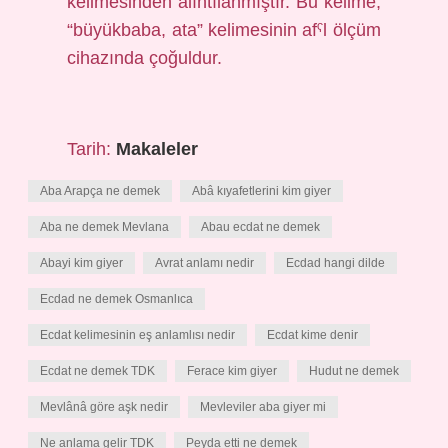
kelimesinden alıntılanmıştır. Bu kelime,
“büyükbaba, ata” kelimesinin afˁl ölçüm
cihazında çoğuldur.
Tarih:
Makaleler
Aba Arapça ne demek
Abâ kıyafetlerini kim giyer
Aba ne demek Mevlana
Abau ecdat ne demek
Abayi kim giyer
Avrat anlamı nedir
Ecdad hangi dilde
Ecdad ne demek Osmanlıca
Ecdat kelimesinin eş anlamlısı nedir
Ecdat kime denir
Ecdat ne demek TDK
Ferace kim giyer
Hudut ne demek
Mevlânâ göre aşk nedir
Mevleviler aba giyer mi
Ne anlama gelir TDK
Peyda etti ne demek