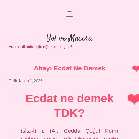
menüyü
Anasayfa
aç
Gizlilik Politikası
Yol ve Macera
Araba tutkunları için eğlenceli bilgiler!
Yasal Uyarı
Hakkımızda
Abayı Ecdat Ne Demek
Tarih: Nisan 1, 2025
Ecdat ne demek
TDK?
(ﺍﺟﺪﺍﺩ) i. (Ar. Cedds Çoğul Form