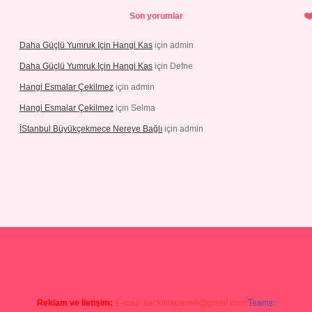
Son yorumlar
Daha Güçlü Yumruk Için Hangi Kas
için
admin
Daha Güçlü Yumruk Için Hangi Kas
için
Defne
Hangi Esmalar Çekilmez
için
admin
Hangi Esmalar Çekilmez
için
Selma
İStanbul Büyükçekmece Nereye Bağlı
için
admin
sino
ilbet yeni giriş
Betexper giriş adresi güncellendi
betexper.xyz
Reklam ve İletişim:
E-mail:
backlinkpaneli@gmail.com
Teams: