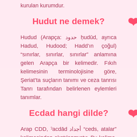
kurulan kurumdur.
Hudut ne demek?
Hudud (Arapça: حدود ḥudūd, ayrıca
Hadud, Hudood; Hadd’ın çoğul)
“sınırlar, sınırlar, sınırlar” anlamına
gelen Arapça bir kelimedir. Fıkıh
kelimesinin terminolojisine göre,
Şeriat’ta suçların tanımı ve ceza tanrısı
Tanrı tarafından belirlenen eylemleri
tanımlar.
Ecdad hangi dilde?
Arap CDD, ˀacdād أجداد “ceds, atalar”