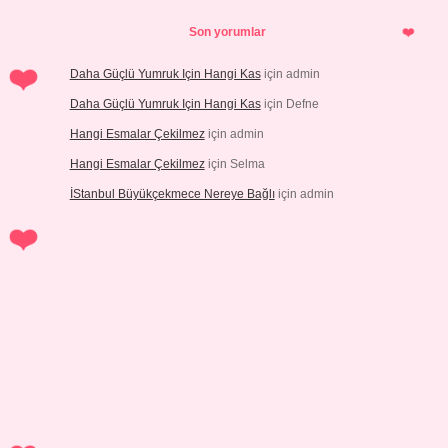
Son yorumlar
Daha Güçlü Yumruk Için Hangi Kas
için
admin
Daha Güçlü Yumruk Için Hangi Kas
için
Defne
Hangi Esmalar Çekilmez
için
admin
Hangi Esmalar Çekilmez
için
Selma
İStanbul Büyükçekmece Nereye Bağlı
için
admin