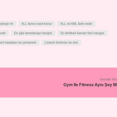
ileşir mi
ALL tanısı nasıl konur
ALL ve AML farkı nedir
edir
En ağır kemoterapi hangisi
En tehlikeli kanser türü hangisi
eri hastaları ne yememeli
Lösemi ilerlerse ne olur
Sonraki Yaz
Gym Ile Fitness Aynı Şey M