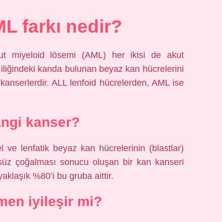
L farkı nedir?
ut miyeloid lösemi (AML) her ikisi de akut
k iliğindeki kanda bulunan beyaz kan hücrelerini
kanserlerdir. ALL lenfoid hücrelerden, AML ise
ngi kanser?
l ve lenfatik beyaz kan hücrelerinin (blastlar)
süz çoğalması sonucu oluşan bir kan kanseri
yaklaşık %80’i bu gruba aittir.
en iyileşir mi?