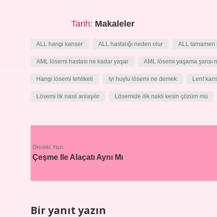
Tarih:
Makaleler
ALL hangi kanser
ALL hastalığı neden olur
ALL tamamen iy
AML lösemi hastası ne kadar yaşar
AML lösemi yaşama şansı n
Hangi lösemi tehlikeli
Iyi huylu lösemi ne demek
Lenf kans
Lösemi ilk nasıl anlaşılır
Lösemide ilik nakli kesin çözüm mü
Önceki Yazı
Çeşme Ile Alaçatı Aynı Mı
Bir yanıt yazın