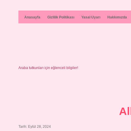
Anasayfa
Gizlilik Politikası
Yasal Uyarı
Hakkımızda
Araba tutkunları için eğlenceli bilgiler!
Al
Tarih: Eylül 28, 2024