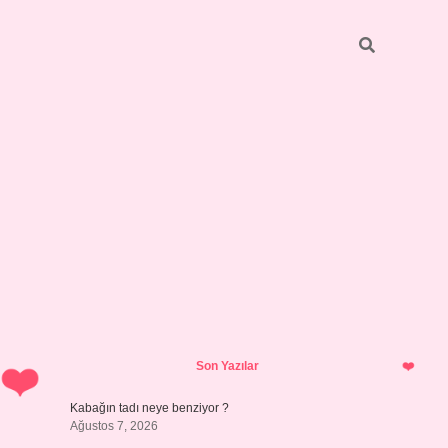
Sidebar
betci
bonus veren bahis siteleri
ilbet casino
i
Son Yazılar
Kabağın tadı neye benziyor ?
Ağustos 7, 2026