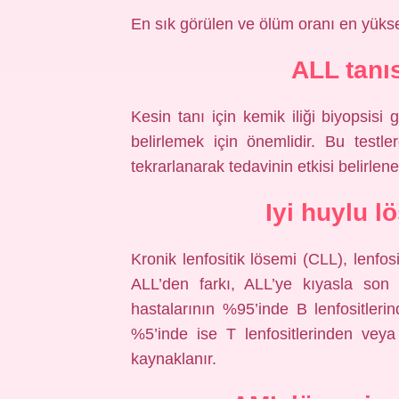
En sık görülen ve ölüm oranı en yükse
ALL tanı
Kesin tanı için kemik iliği biyopsisi g
belirlemek için önemlidir. Bu testl
tekrarlanarak tedavinin etkisi belirleneb
Iyi huylu 
Kronik lenfositik lösemi (CLL), lenfos
ALL’den farkı, ALL’ye kıyasla son 
hastalarının %95’inde B lenfositlerin
%5’inde ise T lenfositlerinden vey
kaynaklanır.