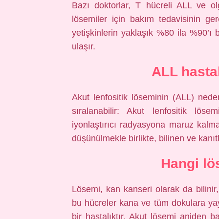
Bazı doktorlar, T hücreli ALL ve ol
lösemiler için bakım tedavisinin ger
yetişkinlerin yaklaşık %80 ila %90’ı
ulaşır.
ALL hasta
Akut lenfositik löseminin (ALL) neden
sıralanabilir: Akut lenfositik löse
iyonlaştırıcı radyasyona maruz kalma
düşünülmekle birlikte, bilinen ve kanı
Hangi lö
Lösemi, kan kanseri olarak da bilinir
bu hücreler kana ve tüm dokulara ya
bir hastalıktır. Akut lösemi aniden b