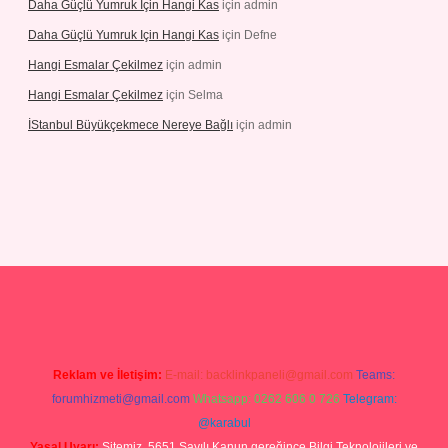
Daha Güçlü Yumruk Için Hangi Kas
için
admin
Daha Güçlü Yumruk Için Hangi Kas
için
Defne
Hangi Esmalar Çekilmez
için
admin
Hangi Esmalar Çekilmez
için
Selma
İStanbul Büyükçekmece Nereye Bağlı
için
admin
lbet yeni giriş
Betexper giriş adresi güncellendi
betexper.xyz
hilto
Reklam ve İletişim:
E-mail:
backlinkpaneli@gmail.com
Teams:
forumhizmeti@gmail.com
Whatsapp: 0262 606 0 726
Telegram:
@karabul
Yasal Uyarı:
Sitemiz, 5651 Sayılı Kanun gereğince Bilgi Teknolojileri ve