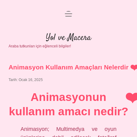
menüyü
Anasayfa
aç
Gizlilik Politikası
Yol ve Macera
Araba tutkunları için eğlenceli bilgiler!
Yasal Uyarı
Hakkımızda
Animasyon Kullanım Amaçları Nelerdir
Tarih: Ocak 16, 2025
Animasyonun
kullanım amacı nedir?
Animasyon; Multimedya ve oyun