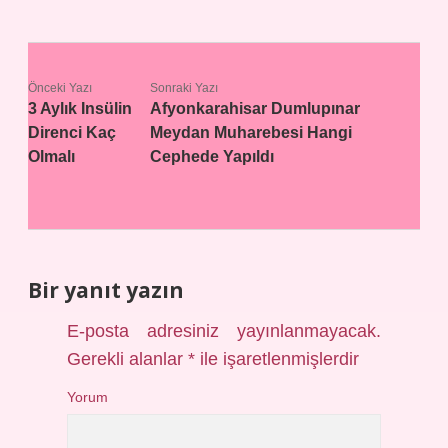
Önceki Yazı
Sonraki Yazı
3 Aylık Insülin
Afyonkarahisar Dumlupınar
Direnci Kaç
Meydan Muharebesi Hangi
Olmalı
Cephede Yapıldı
Bir yanıt yazın
E-posta adresiniz yayınlanmayacak.
Gerekli alanlar
*
ile işaretlenmişlerdir
Yorum