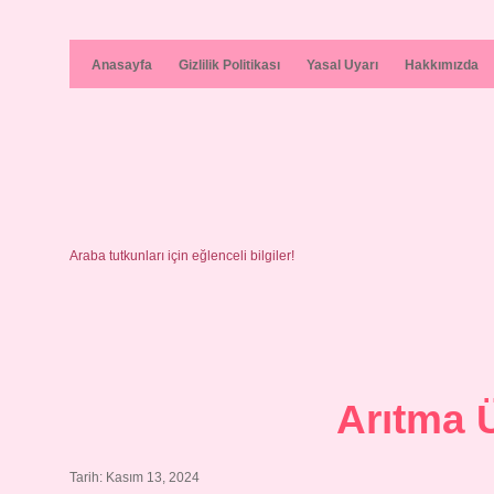
Anasayfa
Gizlilik Politikası
Yasal Uyarı
Hakkımızda
Araba tutkunları için eğlenceli bilgiler!
Arıtma Ü
Tarih: Kasım 13, 2024