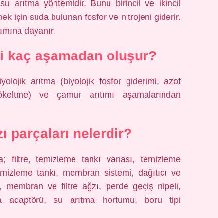
k su arıtma yöntemidir. Bunu birincil ve ikincil
mek için suda bulunan fosfor ve nitrojeni giderir.
nımına dayanır.
si kaç aşamadan oluşur?
olojik arıtma (biyolojik fosfor giderimi, azot
çökeltme) ve çamur arıtımı aşamalarından
ı parçaları nelerdir?
; filtre, temizleme tankı vanası, temizleme
mizleme tankı, membran sistemi, dağıtıcı ve
, membran ve filtre ağzı, perde geçiş nipeli,
a adaptörü, su arıtma hortumu, boru tipi