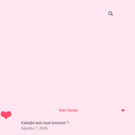
Sidebar
betci
bonus veren bahis siteleri
ilbet casino
Son Yazılar
Kabağın tadı neye benziyor ?
Ağustos 7, 2026