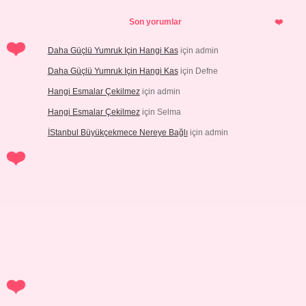
Son yorumlar
Daha Güçlü Yumruk Için Hangi Kas
için
admin
Daha Güçlü Yumruk Için Hangi Kas
için
Defne
Hangi Esmalar Çekilmez
için
admin
Hangi Esmalar Çekilmez
için
Selma
İStanbul Büyükçekmece Nereye Bağlı
için
admin