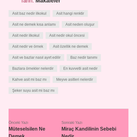
Tarih:
Makaleler
Asit baz nedir ilkokul
Asit hangi renktir
Asit ne demek kısa anlamı
Asit neden oluşur
Asit nedir ilkokul
Asit nedir okul öncesi
Asit nedir ve örnek
Asit özellik ne demek
Asit ve bazlar nasıl ayırt edilir
Baz nedir tanımı
Bazlara örnekler nelerdir
En kuvvetli asit nedir
Kahve asit mi baz mı
Meyve asitleri nelerdir
Şeker suyu asit mi baz mı
Önceki Yazı
Sonraki Yazı
Müteselsilen Ne
Miraç Kandilinin Sebebi
Demek
Nedir