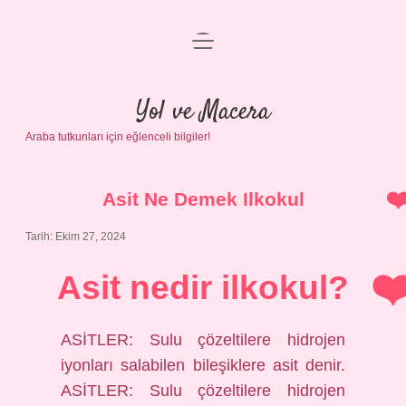
menüyü
Anasayfa
aç
Gizlilik Politikası
Yol ve Macera
Araba tutkunları için eğlenceli bilgiler!
Yasal Uyarı
Hakkımızda
Asit Ne Demek Ilkokul
Tarih: Ekim 27, 2024
Asit nedir ilkokul?
ASİTLER: Sulu çözeltilere hidrojen
iyonları salabilen bileşiklere asit denir.
ASİTLER: Sulu çözeltilere hidrojen