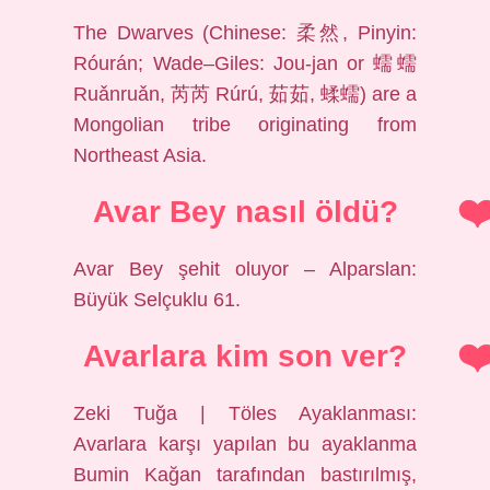
The Dwarves (Chinese: 柔然, Pinyin:
Róurán; Wade–Giles: Jou-jan or 蠕蠕
Ruǎnruǎn, 芮芮 Rúrú, 茹茹, 蝚蠕) are a
Mongolian tribe originating from
Northeast Asia.
Avar Bey nasıl öldü?
Avar Bey şehit oluyor – Alparslan:
Büyük Selçuklu 61.
Avarlara kim son ver?
Zeki Tuğa | Töles Ayaklanması:
Avarlara karşı yapılan bu ayaklanma
Bumin Kağan tarafından bastırılmış,