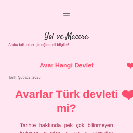
menüyü
Anasayfa
aç
Gizlilik Politikası
Yol ve Macera
Araba tutkunları için eğlenceli bilgiler!
Yasal Uyarı
Hakkımızda
Avar Hangi Devlet
Tarih: Şubat 2, 2025
Avarlar Türk devleti
mi?
Tarihte hakkında pek çok bilinmeyen