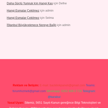
Daha Güçlü Yumruk Için Hangi Kas
için
Defne
Hangi Esmalar Çekilmez
için
admin
Hangi Esmalar Çekilmez
için
Selma
İStanbul Büyükçekmece Nereye Bağlı
için
admin
no
ilbet yeni giriş
Betexper giriş adresi güncellendi
betexper.xyz
hil
Reklam ve İletişim:
E-mail:
backlinkpaneli@gmail.com
Teams:
forumhizmeti@gmail.com
Whatsapp: 0262 606 0 726
Telegram:
@karabul
Yasal Uyarı:
Sitemiz, 5651 Sayılı Kanun gereğince Bilgi Teknolojileri ve