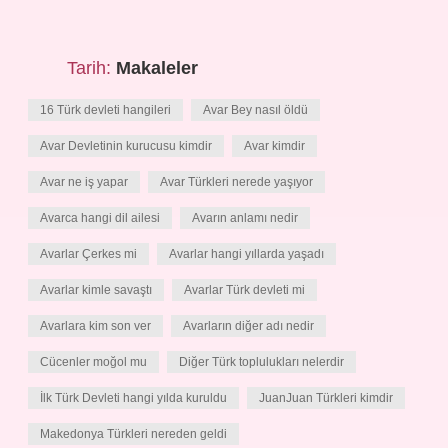
Tarih:
Makaleler
16 Türk devleti hangileri
Avar Bey nasıl öldü
Avar Devletinin kurucusu kimdir
Avar kimdir
Avar ne iş yapar
Avar Türkleri nerede yaşıyor
Avarca hangi dil ailesi
Avarın anlamı nedir
Avarlar Çerkes mi
Avarlar hangi yıllarda yaşadı
Avarlar kimle savaştı
Avarlar Türk devleti mi
Avarlara kim son ver
Avarların diğer adı nedir
Cücenler moğol mu
Diğer Türk toplulukları nelerdir
İlk Türk Devleti hangi yılda kuruldu
JuanJuan Türkleri kimdir
Makedonya Türkleri nereden geldi